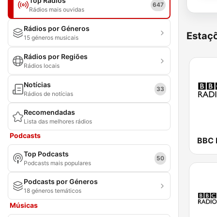
Top Rádios
647
Rádios mais ouvidas
Rádios por Géneros
Estaçõ
15 géneros musicais
Rádios por Regiões
Rádios locais
Notícias
33
Rádios de notícias
Recomendadas
Lista das melhores rádios
Podcasts
BBC 
Top Podcasts
50
Podcasts mais populares
Podcasts por Géneros
18 géneros temáticos
Músicas