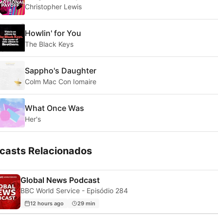
Christopher Lewis
Howlin' for You
The Black Keys
Sappho's Daughter
Colm Mac Con Iomaire
What Once Was
Her's
casts Relacionados
Global News Podcast
BBC World Service - Episódio 284
12 hours ago
29 min