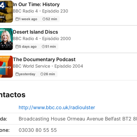
In Our Time: History
BBC Radio 4 - Episódio 230
1 week ago
52 min
Desert Island Discs
BBC Radio 4 - Episódio 2000
5 days ago
51 min
The Documentary Podcast
BBC World Service - Episódio 2004
yesterday
26 min
ntactos
http://www.bbc.co.uk/radioulster
da:
Broadcasting House Ormeau Avenue Belfast BT2 
fone:
03030 80 55 55