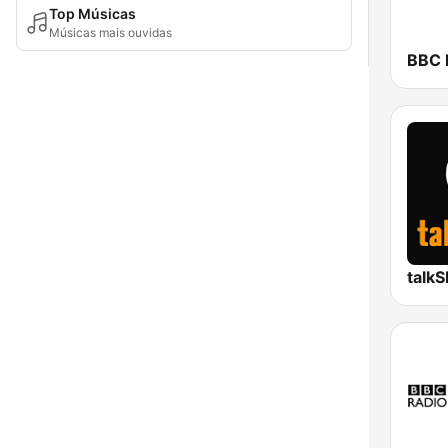
Top Músicas
Músicas mais ouvidas
BBC R
talk