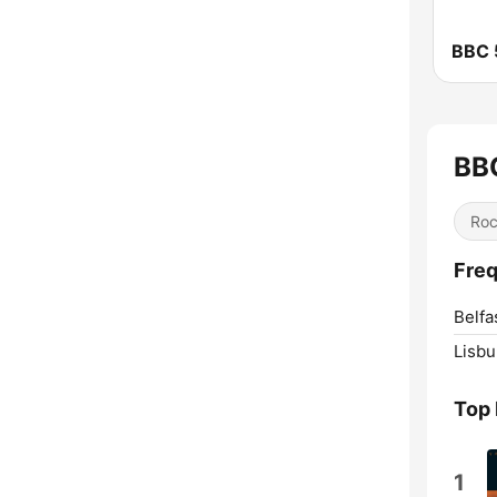
BBC
Roc
Freq
Belfa
Lisbu
Top
1