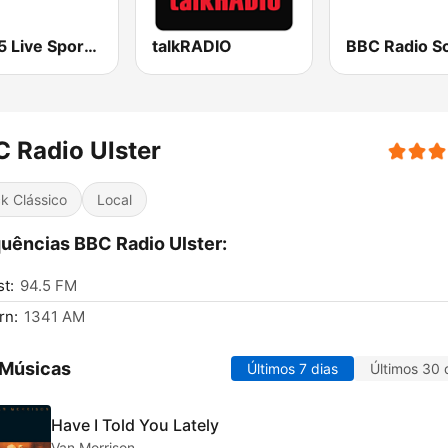
BBC 5 Live Sports Extra (UK Only)
talkRADIO
 Radio Ulster
k Clássico
Local
uências BBC Radio Ulster:
st:
94.5 FM
rn:
1341 AM
 Músicas
Últimos 7 dias
Últimos 30 
Have I Told You Lately
Van Morrison