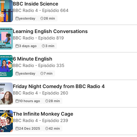
BBC Inside Science
BBC Radio 4 - Episódio 664
yesterday
26 min
Learning English Conversations
BBC Radio - Episódio 819
3 days ago
3 min
6 Minute English
BBC Radio - Episódio 335
yesterday
7 min
Friday Night Comedy from BBC Radio 4
BBC Radio 4 - Episódio 260
10 hours ago
28 min
The Infinite Monkey Cage
BBC Radio 4 - Episódio 239
24 Dec 2025
42 min