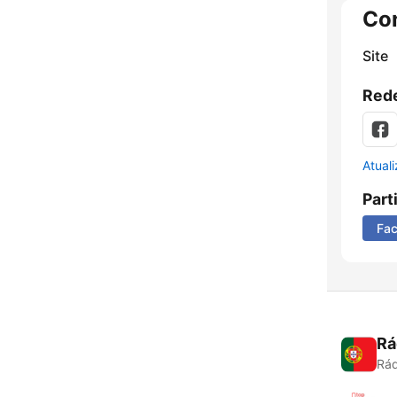
Co
Site
Rede
Atual
Part
Fa
Rá
Rád