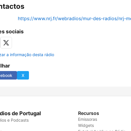
ntactos
https://www.nrj.fr/webradios/mur-des-radios/nrj-m
s sociais
izar a informação desta rádio
ilhar
cebook
X
dios de Portugal
Recursos
Emissoras
ios e Podcasts
Widgets