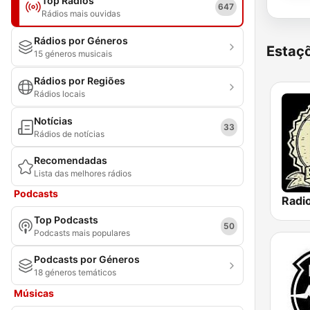
Top Rádios
647
Rádios mais ouvidas
Rádios por Géneros
Estaçõ
15 géneros musicais
Rádios por Regiões
Rádios locais
Notícias
33
Rádios de notícias
Recomendadas
Lista das melhores rádios
Podcasts
Radi
Top Podcasts
50
Podcasts mais populares
Podcasts por Géneros
18 géneros temáticos
Músicas