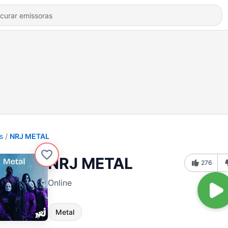
s
NRJ METAL
NRJ METAL
276
Online
Metal