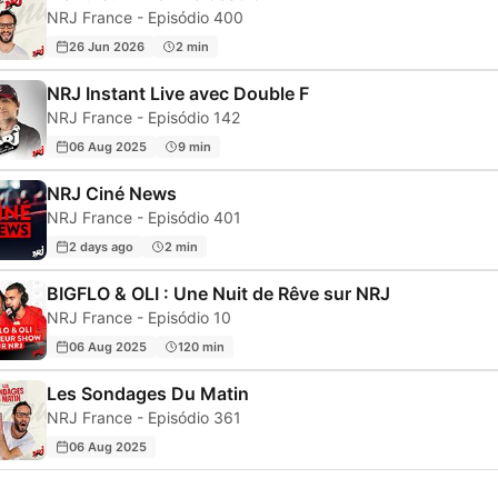
NRJ France - Episódio 400
26 Jun 2026
2 min
NRJ Instant Live avec Double F
NRJ France - Episódio 142
06 Aug 2025
9 min
NRJ Ciné News
NRJ France - Episódio 401
2 days ago
2 min
BIGFLO & OLI : Une Nuit de Rêve sur NRJ
NRJ France - Episódio 10
06 Aug 2025
120 min
Les Sondages Du Matin
NRJ France - Episódio 361
06 Aug 2025