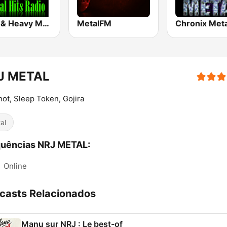
Hard & Heavy Metal Hits
MetalFM
Chronix Meta
J METAL
not, Sleep Token, Gojira
al
quências NRJ METAL:
:
Online
casts Relacionados
Manu sur NRJ : Le best-of