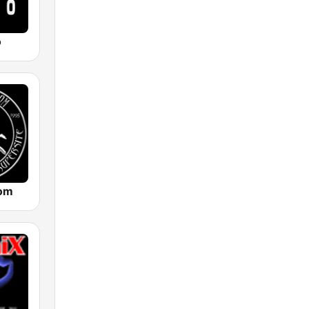
o
com