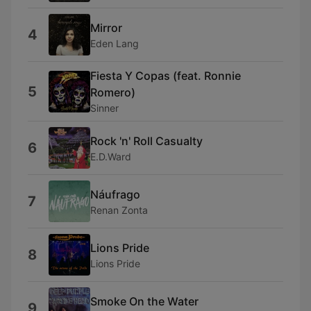
Mirror
4
Eden Lang
Fiesta Y Copas (feat. Ronnie
5
Romero)
Sinner
Rock 'n' Roll Casualty
6
E.D.Ward
Náufrago
7
Renan Zonta
Lions Pride
8
Lions Pride
Smoke On the Water
9