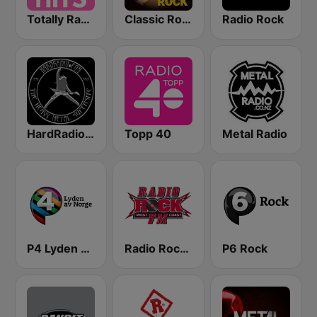
Totally Radio Hits
Classic Rock Station
Radio Rock
HardRadio.com
Topp 40
Metal Radio
P4 Lyden av Norge
Radio Rock FM
P6 Rock