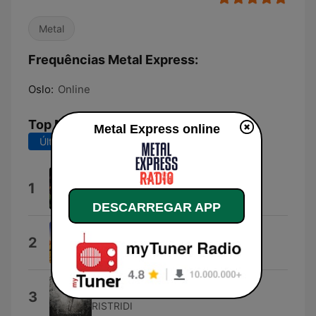
Metal
Frequências Metal Express:
Oslo:
Online
Top Músicas
Metal Express online
Últimos 7 dias
Últimos 30 dias
Broken Man
1
Corrosion of Conformity
DESCARREGAR APP
Maria
2
Tygers of Pan Tang
Eye of the Storm
3
RISTRIDI