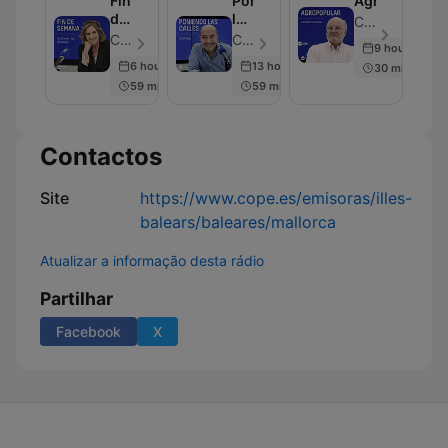
Fin
Poniendo
Agropopular
de
las
COPE - Episódio 21
Semana
Calles
COPE - Episódio 24
COPE - Episódio 45
9 hours ago
6 hours ago
13 hours ago
30 min
59 min
59 min
Contactos
Site
https://www.cope.es/emisoras/illes-
balears/baleares/mallorca
Atualizar a informação desta rádio
Partilhar
Facebook
X