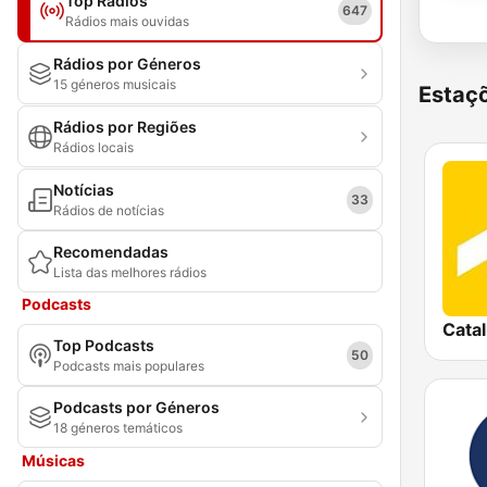
Top Rádios
647
Rádios mais ouvidas
Rádios por Géneros
15 géneros musicais
Estaçõ
Rádios por Regiões
Rádios locais
Notícias
33
Rádios de notícias
Recomendadas
Lista das melhores rádios
Podcasts
Cata
Top Podcasts
50
Podcasts mais populares
Podcasts por Géneros
18 géneros temáticos
Músicas