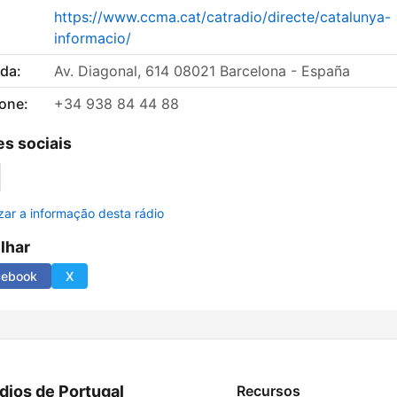
https://www.ccma.cat/catradio/directe/catalunya-
informacio/
da:
Av. Diagonal, 614 08021 Barcelona - España
fone:
+34 938 84 44 88
s sociais
izar a informação desta rádio
ilhar
cebook
X
dios de Portugal
Recursos