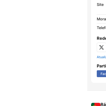
Site
Mora
Tele
Rede
Atual
Part
Fa
Rá