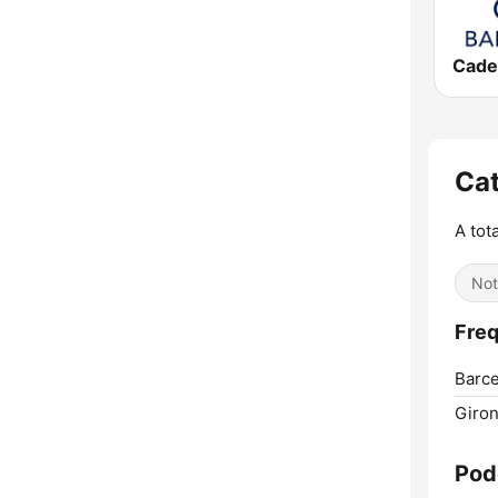
Cat
A tot
Not
Freq
Barce
Giron
Pod