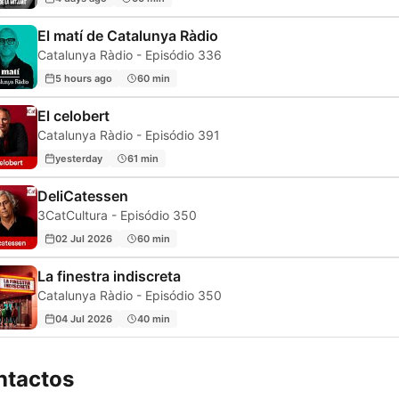
El matí de Catalunya Ràdio
Catalunya Ràdio - Episódio 336
5 hours ago
60 min
El celobert
Catalunya Ràdio - Episódio 391
yesterday
61 min
DeliCatessen
3CatCultura - Episódio 350
02 Jul 2026
60 min
La finestra indiscreta
Catalunya Ràdio - Episódio 350
04 Jul 2026
40 min
ntactos