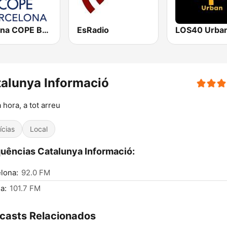
Cadena COPE Barcelona FM
EsRadio
LOS40 Urba
alunya Informació
a hora, a tot arreu
ícias
Local
uências Catalunya Informació:
lona:
92.0 FM
a:
101.7 FM
casts Relacionados