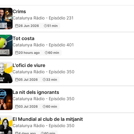
Crims
Catalunya Ràdio - Episódio 231
26 Jun 2026
51 min
Tot costa
Catalunya Ràdio - Episódio 401
20 hours ago
60 min
L'ofici de viure
Catalunya Ràdio - Episódio 350
05 Jul 2026
33 min
La nit dels ignorants
Catalunya Ràdio - Episódio 350
03 Jul 2026
60 min
El Mundial al club de la mitjanit
Catalunya Ràdio - Episódio 350
4 days ago
60 min