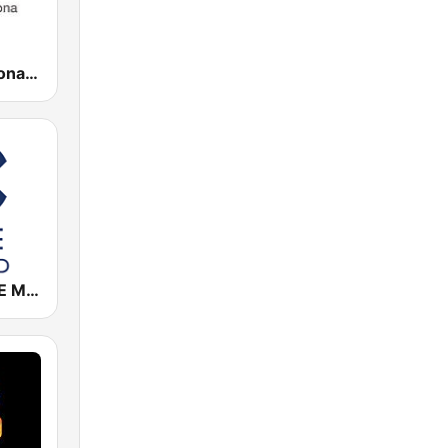
Ràdio Barcelona SER
Cadena COPE Madrid