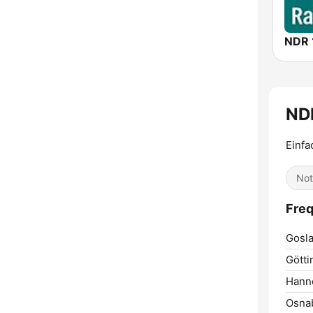
NDR 
ND
Einfa
Not
Freq
Gosla
Götti
Hann
Osna