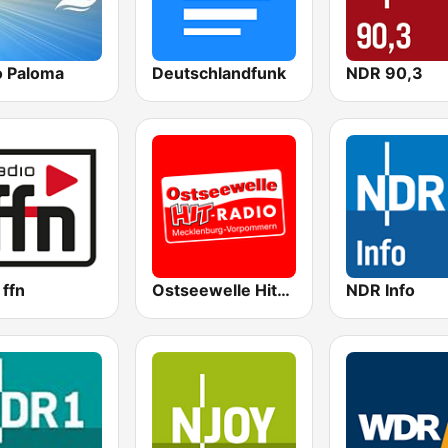
o Paloma
Deutschlandfunk
NDR 90,3
 ffn
Ostseewelle Hit-Radio 105.6
NDR Info