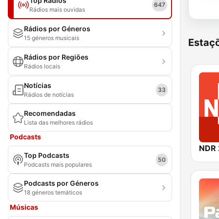
Top Rádios
647
Rádios mais ouvidas
Rádios por Géneros
15 géneros musicais
Estaçõ
Rádios por Regiões
Rádios locais
Notícias
33
Rádios de notícias
Recomendadas
Lista das melhores rádios
Podcasts
NDR 
Top Podcasts
50
Podcasts mais populares
Podcasts por Géneros
18 géneros temáticos
Músicas