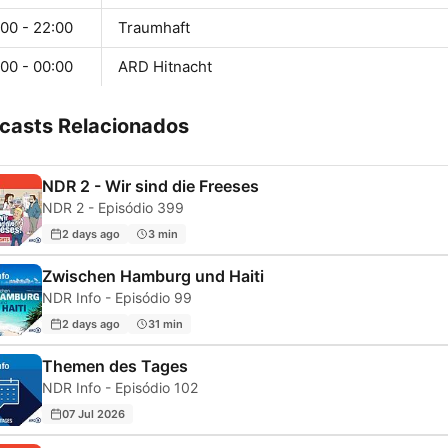
00 - 22:00
Traumhaft
00 - 00:00
ARD Hitnacht
casts Relacionados
NDR 2 - Wir sind die Freeses
NDR 2 - Episódio 399
2 days ago
3 min
Zwischen Hamburg und Haiti
NDR Info - Episódio 99
2 days ago
31 min
Themen des Tages
NDR Info - Episódio 102
07 Jul 2026