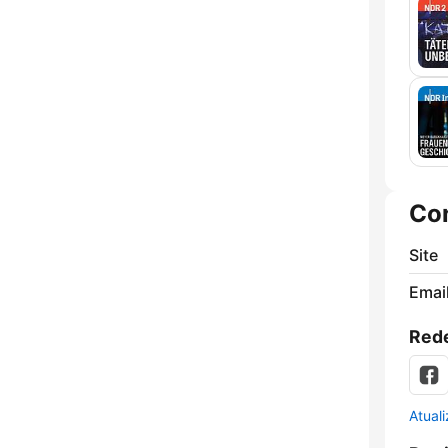
Co
Site
Emai
Rede
Atual