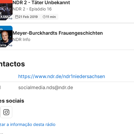
NDR 2 - Täter Unbekannt
NDR 2 - Episódio 16
21 Feb 2019
11 min
Meyer-Burckhardts Frauengeschichten
NDR Info
ntactos
https://www.ndr.de/ndr1niedersachsen
l
socialmedia.nds@ndr.de
s sociais
izar a informação desta rádio