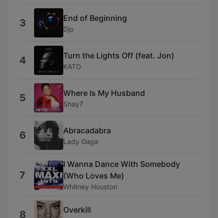
End of Beginning
3
Djo
Turn the Lights Off (feat. Jon)
4
KATO
Where Is My Husband
5
Shay7
Abracadabra
6
Lady Gaga
I Wanna Dance With Somebody
7
(Who Loves Me)
Whitney Houston
Overkill
8