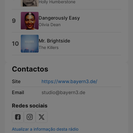
Holly Humberstone
Dangerously Easy
9
Olivia Dean
Mr. Brightside
10
The Killers
Contactos
Site
https://www.bayern3.de/
Email
studio@bayern3.de
Redes sociais
Atualizar a informação desta rádio