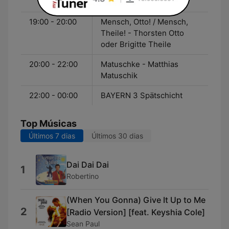
Theile
19:00 - 20:00
Mensch, Otto! / Mensch,
Theile! - Thorsten Otto
oder Brigitte Theile
20:00 - 22:00
Matuschke - Matthias
Matuschik
22:00 - 00:00
BAYERN 3 Spätschicht
Top Músicas
Últimos 7 dias
Últimos 30 dias
Dai Dai Dai
1
Robertino
(When You Gonna) Give It Up to Me
2
[Radio Version] [feat. Keyshia Cole]
Sean Paul