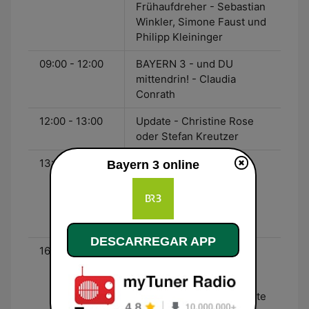
Frühaufdreher - Sebastian
Winkler, Simone Faust und
Philipp Kleininger
09:00 - 12:00
BAYERN 3 - und DU
mittendrin! - Claudia
Conrath
12:00 - 13:00
Update - Christine Rose
oder Stefan Kreutzer
13:00 - 16:00
Hits, Hits, Hits für euren
Bayern 3 online
Nachmittag - Katja
Wunderlich, Sascha
Seelemann oder Jerry
Gstöttner
DESCARREGAR APP
16:00 - 19:00
Die Zwei für euren
Feierabend - Roman
Roell/Corinna Theil oder
Axel Robert Müller/Brigitte