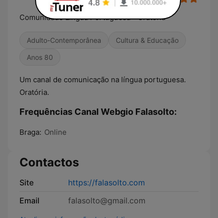
Comunidade Língua Portuguesa - Oratória
Adulto-Contemporânea
Cultura & Educação
Anos 80
Um canal de comunicação na língua portuguesa.
Oratória.
Frequências Canal Webgio Falasolto:
Braga:
Online
Contactos
Site
https://falasolto.com
Email
falasolto@gmail.com