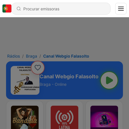
Rádios
Braga
Canal Webgio Falasolto
Canal Webgio Falasolto
Braga - Online