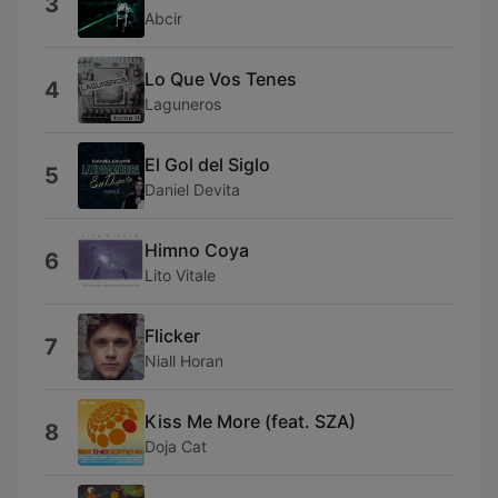
3
Abcir
Lo Que Vos Tenes
4
Laguneros
El Gol del Siglo
5
Daniel Devita
Himno Coya
6
Lito Vitale
Flicker
7
Niall Horan
Kiss Me More (feat. SZA)
8
Doja Cat