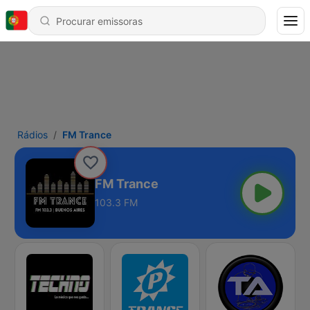
Rádios
FM Trance
FM Trance
103.3 FM