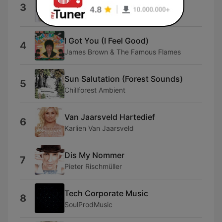
A Wonderful Day
3
Sweet People
I Got You (I Feel Good)
4
James Brown & The Famous Flames
Sun Salutation (Forest Sounds)
5
Chillforest Ambient
Van Jaarsveld Hartedief
6
Karlien Van Jaarsveld
Dis My Nommer
7
Pieter Rischmüller
Tech Corporate Music
8
SoulProdMusic