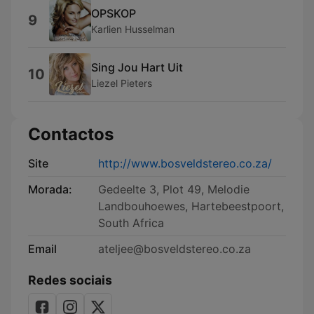
OPSKOP
9
Karlien Husselman
Sing Jou Hart Uit
10
Liezel Pieters
Contactos
Site
http://www.bosveldstereo.co.za/
Morada:
Gedeelte 3, Plot 49, Melodie
Landbouhoewes, Hartebeestpoort,
South Africa
Email
ateljee@bosveldstereo.co.za
Redes sociais