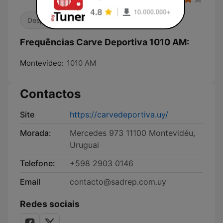
Desporto
Notícias
Frequências Carve Deportiva 1010 AM:
Montevideo:
1010 AM
Contactos
Site
https://carvedeportiva.uy/
Morada:
Mercedes 973 11100 Montevidéu,
Uruguai
Telefone:
+598 2903 0146
Email
contacto@sadrep.com.uy
Redes sociais