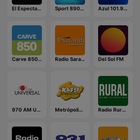
El Espectador 810 AM
Sport 890 AM
Azul 101.9 FM
Carve 850 AM
Radio Sarandí 690
Del Sol FM
970 AM Universal
Metrópolis 104.9 FM
Radio Rural 610 AM