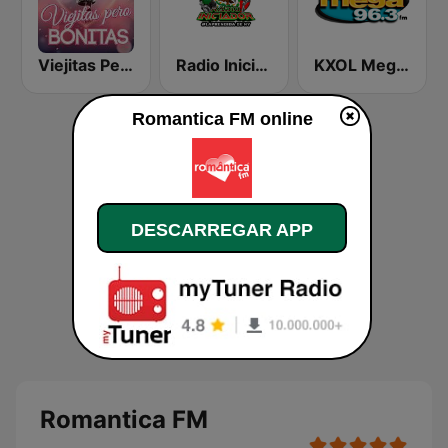
Viejitas Pero Bonitas
Radio Iniciador
KXOL Mega 96.3 FM
Romantica FM online
DESCARREGAR APP
Romantica FM