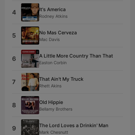
It's America
4
Rodney Atkins
No Mas Cerveza
5
Mac Davis
A Little More Country Than That
6
Easton Corbin
That Ain't My Truck
7
Rhett Akins
Old Hippie
8
Bellamy Brothers
The Lord Loves a Drinkin' Man
9
Mark Chesnutt