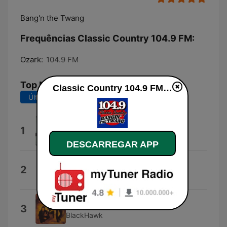
Bang'n the Twang
Frequências Classic Country 104.9 FM:
Ozark:
104.9 FM
Top Músicas
Classic Country 104.9 FM online
Últimos 7 dias
Últimos 30 dias
Leap of Faith
1
Lionel Cartwright
DESCARREGAR APP
Right from the Start
2
Earl Thomas Conley
Every Once In a While
3
BlackHawk