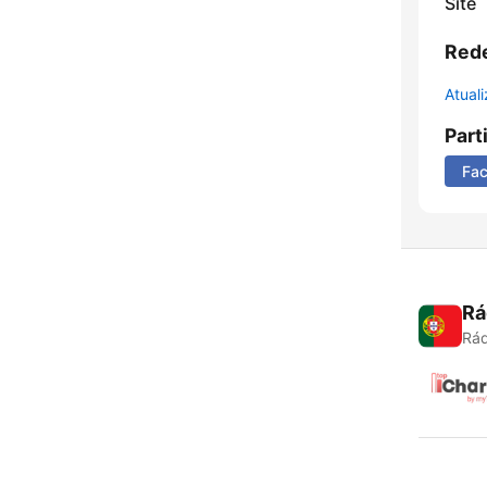
Site
Rede
Atual
Part
Fa
Rá
Rád