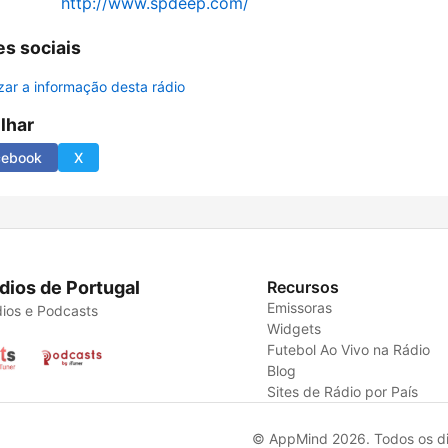
http://www.spdeep.com/
s sociais
izar a informação desta rádio
ilhar
cebook
X
dios de Portugal
Recursos
Emissoras
ios e Podcasts
Widgets
Futebol Ao Vivo na Rádio
Blog
Sites de Rádio por País
© AppMind 2026. Todos os dir