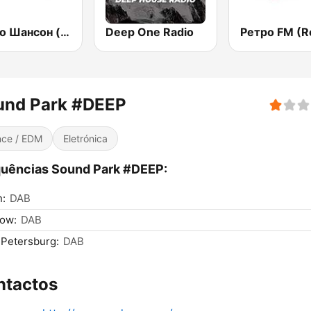
Радио Шансон (Chanson)
Deep One Radio
und Park #DEEP
ce / EDM
Eletrónica
uências Sound Park #DEEP:
n:
DAB
ow:
DAB
 Petersburg:
DAB
ntactos