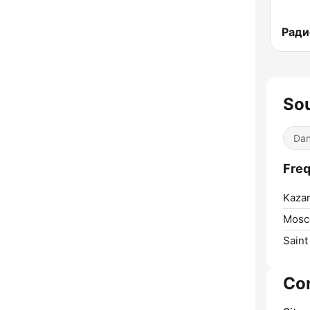
So
Dan
Freq
Kaza
Mosc
Saint
Co