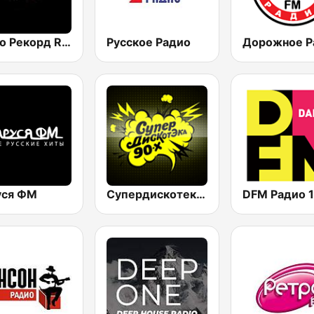
Радио Рекорд Russian Mix (Radio Record Russian Mix)
Русское Радио
уся ФМ
Супердискотека 90х Радио Рекорд (Radio Record 90s Superdisco)