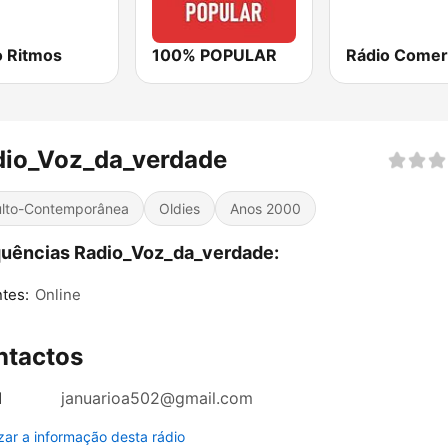
o Ritmos
100% POPULAR
dio_Voz_da_verdade
lto-Contemporânea
Oldies
Anos 2000
uências Radio_Voz_da_verdade:
tes:
Online
ntactos
l
januarioa502@gmail.com
izar a informação desta rádio