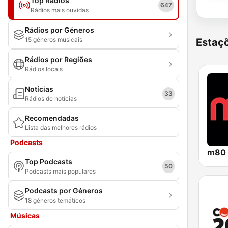
Top Rádios
647
Rádios mais ouvidas
Rádios por Géneros
15 géneros musicais
Estaçõ
Rádios por Regiões
Rádios locais
Notícias
33
Rádios de notícias
Recomendadas
Lista das melhores rádios
Podcasts
m80 
Top Podcasts
50
Podcasts mais populares
Podcasts por Géneros
18 géneros temáticos
Músicas