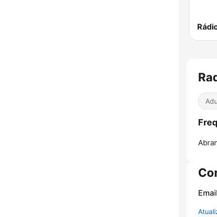
Rádi
Ra
Adu
Freq
Abran
Co
Emai
Atual