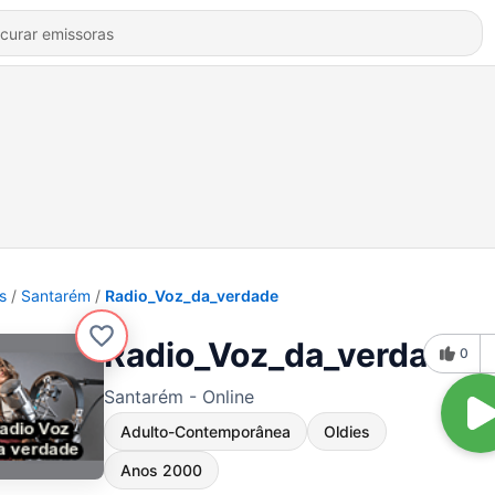
s
Santarém
Radio_Voz_da_verdade
Radio_Voz_da_verdade
0
Santarém - Online
Adulto-Contemporânea
Oldies
Anos 2000