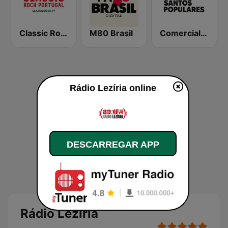
Classic Rock Portugal
M80 Brasil
Comercial Santos Populares
Rádio Lezíria online
DESCARREGAR APP
Rádio Lezíria