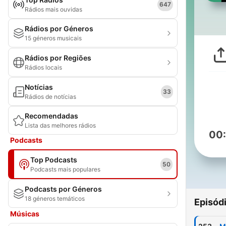
647
Rádios mais ouvidas
Rádios por Géneros
15 géneros musicais
Rádios por Regiões
Rádios locais
Notícias
33
Rádios de notícias
Recomendadas
Lista das melhores rádios
00
Podcasts
Top Podcasts
50
Podcasts mais populares
Podcasts por Géneros
18 géneros temáticos
Episód
Músicas