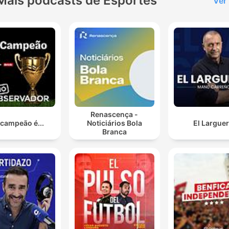
Mais podcasts de Esportes
Ver
KochSounddesign: Ekki
MaasCover-Design: Lukas 
hausPodcasts bei 11FREU
Louis Richter Executive
Producer RTL+ : Christian
Schalt
Renascença -
 campeão é...
Noticiários Bola
El Largue
Branca