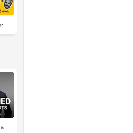
er
rts