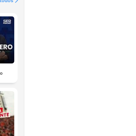
 todos
Nie­
NDE:
ro