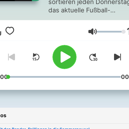
sortieren jeden Donnersta
das aktuelle Fußball-
Geschehen, stimmen
meinungsstark auf das
Volume
Wochenende ein – und
unternehmen regelmäßig
Ausflüge in die
Fußballgeschichte. Vereint 
einem Podcast geben die
beiden Großmeister der
:00
00
Fußballkultur immer mal wi
Einblicke in ihren Arbeitsal
und lassen auch euch
regelmäßig mit euren The
ios
zu Wort kommen. Ihr habt
Fragen oder Anregungen?