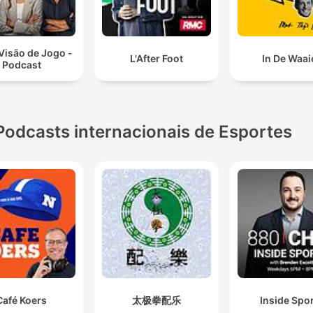
Visão de Jogo -
L'After Foot
In De Waai
Podcast
Podcasts internacionais de Esportes
Café Koers
太极拳配乐
Inside Spo