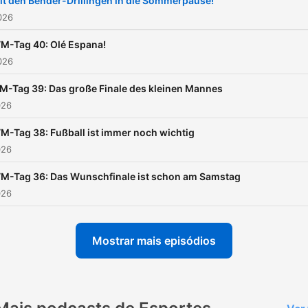
it den Bender-Drillingen in die Sommerpause!
Dann schreibt uns gern
2026
an podcast@11freunde.de
M-Tag 40: Olé Espana!
Alle Rabattcodes und Infos
2026
unseren Werbepartnern fi
-Tag 39: Das große Finale des kleinen Mannes
ihr hier:
026
https://linktr.ee/Zeiglerun
Dieser Podcast wird
M-Tag 38: Fußball ist immer noch wichtig
026
vermarktet von Julep Medi
sales@julep.de Eine
M-Tag 36: Das Wunschfinale ist schon am Samstag
Produktion im Auftrag von
026
RTL+.+++Hosts: Arnd Zeig
und Philipp KösterRedaktio
Mostrar mais episódios
Tim
PommerenkeAudioproduze
und Sprecherin: Henni