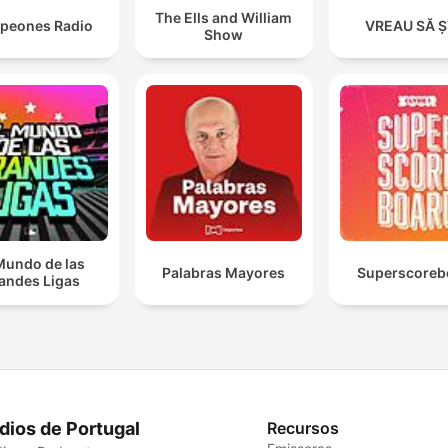
The Ells and William
peones Radio
VREAU SĂ Ș
Show
Mundo de las
Palabras Mayores
Superscoreb
andes Ligas
dios de Portugal
Recursos