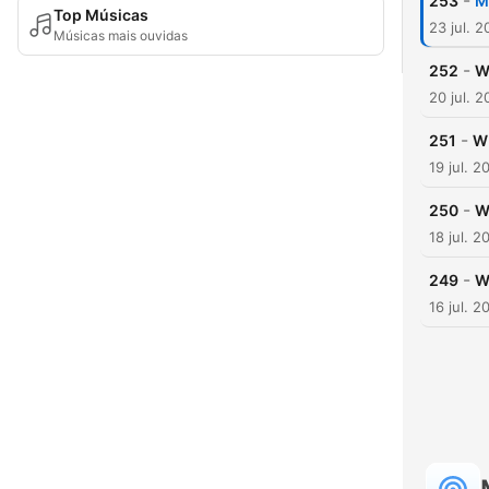
-
253
M
Top Músicas
23 jul. 
Músicas mais ouvidas
-
252
W
20 jul. 
-
251
WM
19 jul. 2
-
250
W
18 jul. 2
-
249
W
16 jul. 2