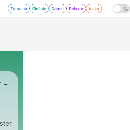
Trabalho
Ginásio
Dormir
Relaxar
Viajar
 -
ster