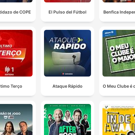
rtidazo de COPE
El Pulso del Fútbol
Benfica Indepe
ltimo Terço
Ataque Rápido
O Meu Clube é 