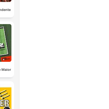
ndente
o Maior