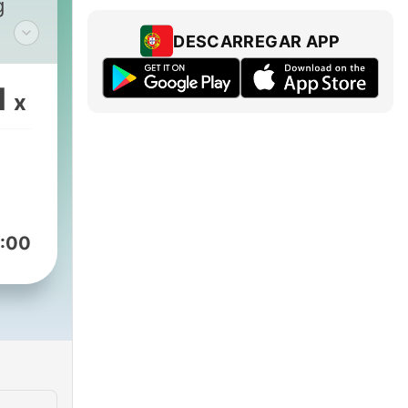
g
DESCARREGAR APP
1
x
in
:00
eder
ltag
men