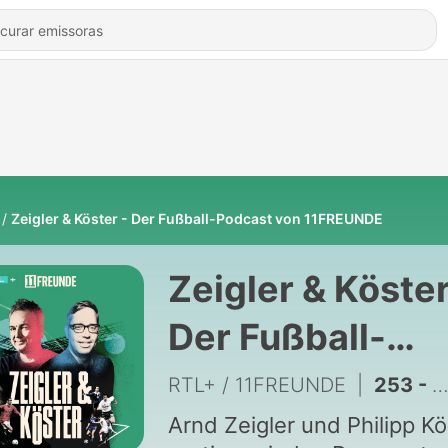
Zeigler & Köster - Der Fußball-Podcast von 11FREUNDE
Zeigler & Köster
Der Fußball-
Podcast von
RTL+ / 11FREUNDE
|
253 - Mit den Bender-Drillingen in die Sommerpause!
11FREUNDE
Arnd Zeigler und Philipp Kö