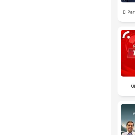
El Pa
Ú