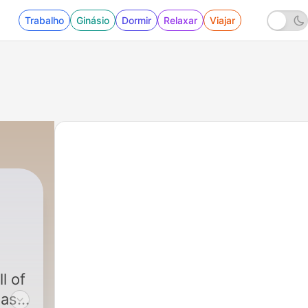
Trabalho
Ginásio
Dormir
Relaxar
Viajar
l of
das