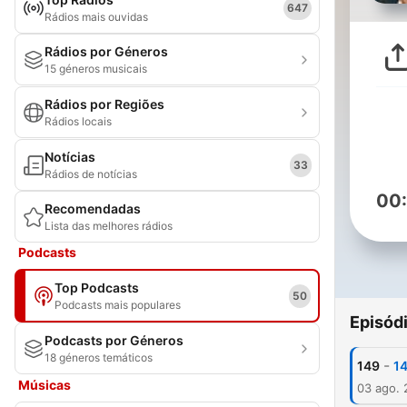
647
Rádios mais ouvidas
Rádios por Géneros
15 géneros musicais
Rádios por Regiões
Rádios locais
Notícias
33
Rádios de notícias
00
Recomendadas
Lista das melhores rádios
Podcasts
Top Podcasts
50
Podcasts mais populares
Episód
Podcasts por Géneros
18 géneros temáticos
-
149
14
Músicas
03 ago.