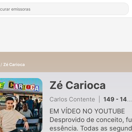
Zé Carioca
Zé Carioca
Carlos Contente
|
149 - 148 : A Vingança do Chinese
EM VÍDEO NO YOUTUBE
Desprovido de conceito, ful
essência. Todas as segun