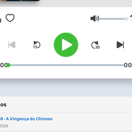
<3
Volume
:00
00
ios
8 : A Vingança do Chinese
 2026