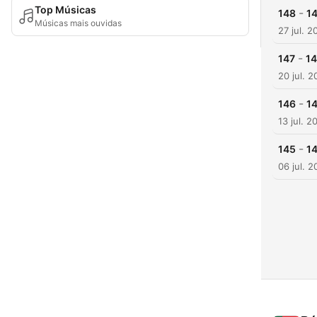
Top Músicas
-
148
14
Músicas mais ouvidas
27 jul. 2
-
147
14
20 jul. 
-
146
14
13 jul. 2
-
145
1
06 jul. 