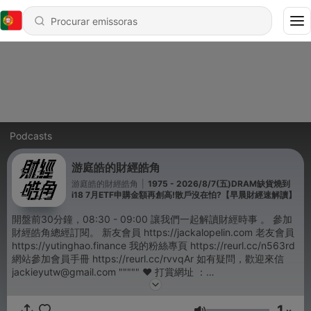
Podcasts
游庭皓的財經皓角
游庭皓的財經皓角
|
1975 - 2026/8/7(五)DRAM缺貨燒到
i18 7月ETF申購金額再創高!散戶沒在怕?【早晨財經速解讀】
開盤前30分鐘，08:30 - 09:00 讓我們一起解讀財經時事 。 參加
財經皓角總經訂閱。 新友會員 https://jackalopelin.com 老友會員
https://yutinghao.finance 我的粉絲專頁 https://reurl.cc/n563rd
網站參加會員手冊 https://reurl.cc/rvvqAr 如有疑問，歡迎來信
jackieyutw@gmail.com """"" ♥️ 打賞網址 ：
https://p.ecpay.com.tw/B83478D """""
1