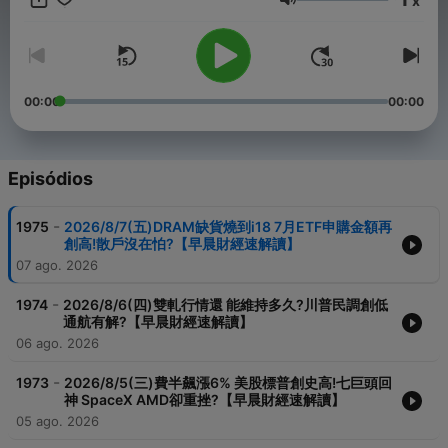
x
Volume
00:00
00:00
Episódios
-
1975
2026/8/7(五)DRAM缺貨燒到i18 7月ETF申購金額再
創高!散戶沒在怕?【早晨財經速解讀】
07 ago. 2026
-
1974
2026/8/6(四)雙軋行情還 能維持多久?川普民調創低
通航有解?【早晨財經速解讀】
06 ago. 2026
-
1973
2026/8/5(三)費半飆漲6% 美股標普創史高!七巨頭回
神 SpaceX AMD卻重挫?【早晨財經速解讀】
05 ago. 2026