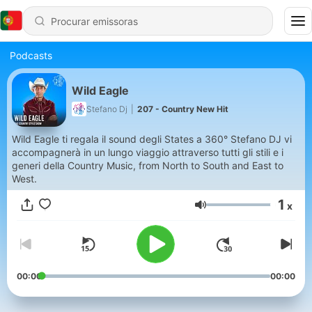
Podcasts
Wild Eagle
Stefano Dj
|
207 - Country New Hit
Wild Eagle ti regala il sound degli States a 360° Stefano DJ vi
accompagnerà in un lungo viaggio attraverso tutti gli stili e i
generi della Country Music, from North to South and East to
West.
1
x
Volume
00:00
00:00