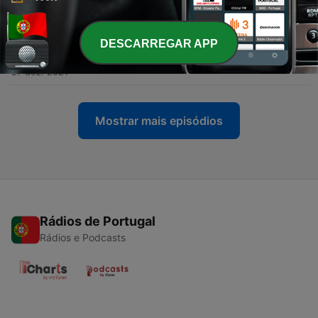
аванґарду
10 jan. 2022
-
DESCARREGAR APP
8
Пінзель: таємничий геній, майстер форми та
експресії
27 dez. 2021
Mostrar mais episódios
Rádios de Portugal
Rádios e Podcasts