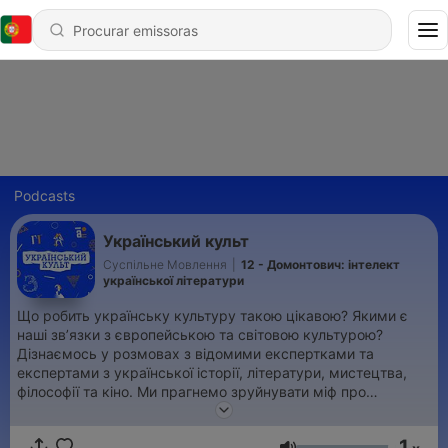
Podcasts
Український культ
Суспільне Мовлення
|
12 - Домонтович: інтелект
української літератури
Що робить українську культуру такою цікавою? Якими є
наші зв’язки з європейською та світовою культурою?
Дізнаємось у розмовах з відомими експертками та
експертами з української історії, літератури, мистецтва,
філософії та кіно. Ми прагнемо зруйнувати міф про
провінційність української культури. Підписуйтесь та
відкривайте разом із нами нашу культурну традицію.
1