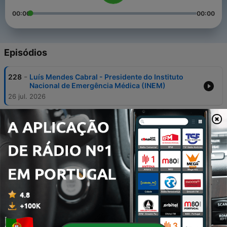
00:00
00:00
Episódios
-
228
Luís Mendes Cabral - Presidente do Instituto
Nacional de Emergência Médica (INEM)
26 jul. 2026
-
227
Rui Tavares - Co-porta-voz do Livre
28 jun. 2026
-
226
André Vilas Boas - Presidente do Futebol Clube
do Porto
21 jun. 2026
-
225
Álvaro Santos, presidente da CCDR-Norte
14 jun. 2026
-
224
Nuno Melo - Ministro da Defesa e presidente do