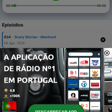
00:00
00:00
Episódios
-
834
Scary Stories - Manhunt
04 ago. 2026
-
833
Scary Stories - Area 51
03 ago. 2026
-
832
Scary Stories - Coy Dog
03 ago. 2026
-
831
Scary Stories - Spirits
03 ago. 2026
-
830
Scary Stories - Scorned
03 ago. 2026