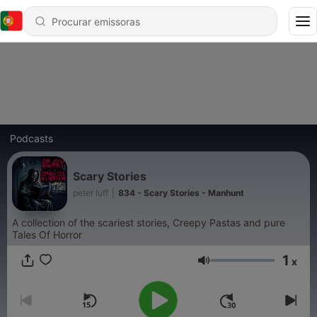
Podcasts
Scary Stories
peter luff
|
834 - Scary Stories - Manhunt
A collection of the scariest stories, Creepy Pastas and pure
Tales Of Horror
1
x
Volume