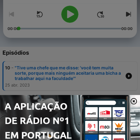
00:00
00:00
Episódios
-
10
"Tive uma chefe que me disse: 'você tem muita
sorte, porque mais ninguém aceitaria uma bicha a
trabalhar aqui na faculdade'"
25 abr. 2023
-
9
"Vivi 10 anos com uma amiga. Um dia fomos a um
festival LGBT e ao sair a polícia matou-a e disse-me
que eu ia desaparecer. Por isso, fugi da Rússia"
18 abr. 2023
-
8
“Eu sou o 'amigo preto' de muita gente. A
comunidade branca precisa de exemplos positivos
que provem que está tudo bem”