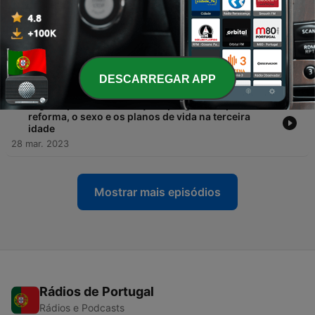
11 abr. 2023
-
7
"Quando nasci os meus olhos eram enormes,
podiam rebentar. Conseguia ter alguma visão, mas
aos 23 anos fiquei sem ver totalmente"
04 abr. 2023
DESCARREGAR APP
-
6
“Agora que sou velha faço o que gosto e quero”: a
reforma, o sexo e os planos de vida na terceira
idade
28 mar. 2023
Mostrar mais episódios
Rádios de Portugal
Rádios e Podcasts