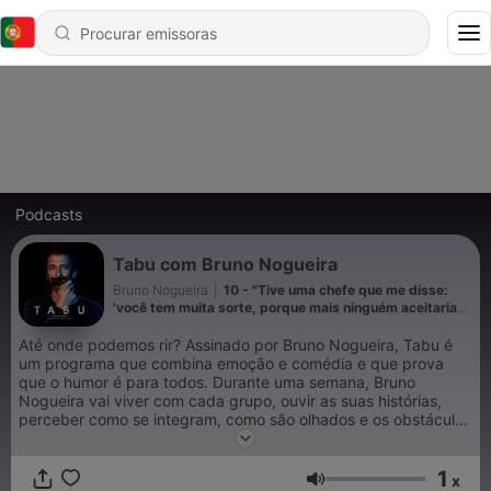
Podcasts
Tabu com Bruno Nogueira
Bruno Nogueira
|
10 - "Tive uma chefe que me disse:
'você tem muita sorte, porque mais ninguém aceitaria
uma bicha a trabalhar aqui na faculdade'"
Até onde podemos rir? Assinado por Bruno Nogueira, Tabu é
um programa que combina emoção e comédia e que prova
que o humor é para todos. Durante uma semana, Bruno
Nogueira vai viver com cada grupo, ouvir as suas histórias,
perceber como se integram, como são olhados e os obstáculos
com que vivem. Depois, irá tornar estas histórias as
protagonistas de um espetáculo de stand-up sem limites.
1
x
Volume