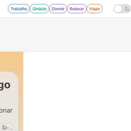
Trabalho
Ginásio
Dormir
Relaxar
Viajar
go
ionar
 las