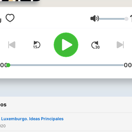
filas de PSD, y principales
controversias con uno de l
teóricos Bernstein.
Volume
:00
00
ios
 Luxemburgo. Ideas Principales
2020