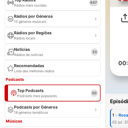
647
Rádios mais ouvidas
Rádios por Géneros
15 géneros musicais
Rádios por Regiões
Rádios locais
Notícias
33
Rádios de notícias
00
Recomendadas
Lista das melhores rádios
Podcasts
Top Podcasts
50
Podcasts mais populares
Episód
Podcasts por Géneros
18 géneros temáticos
-
1
Rosa
Músicas
02 jul. 