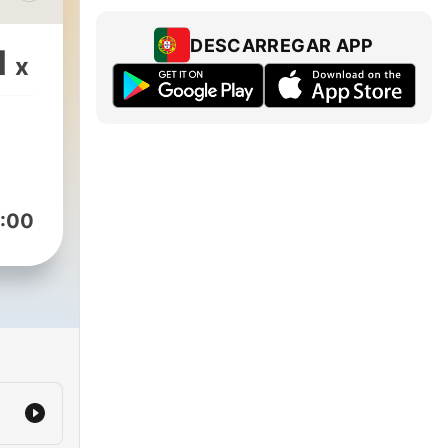
os
DESCARREGAR APP
1
x
:00