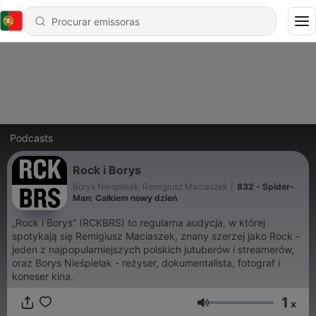
Podcasts
Rock i Borys
Borys Niespielak, Remigiusz Maciaszek
|
832 - Spider-
Man: Całkiem nowy dzień
„Rock i Borys” (RCKBRS) to regularna audycja, w której
spotykają się Remigiusz Maciaszek, znany szerzej jako Rock -
jeden z najpopularniejszych polskich jutuberów i streamerów,
oraz Borys Nieśpielak - reżyser, dokumentalista, fotograf i
koneser kina.
1
x
Volume