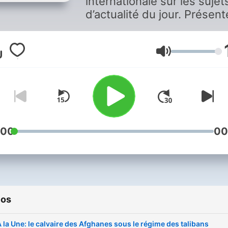
internationale sur les sujet
d’actualité du jour. Présen
du lundi au jeudi par Frédé
Couteau, le vendredi et le
samedi par Catherine Potet
Volume
:00
00
ios
 la Une: le calvaire des Afghanes sous le régime des talibans