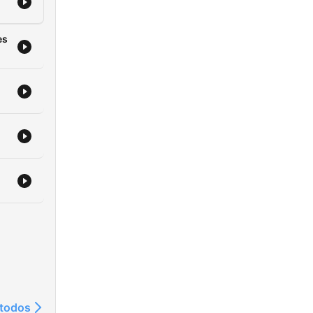
es
 todos