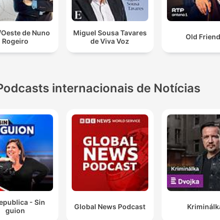
/Oeste de Nuno
Miguel Sousa Tavares
Old Frien
Rogeiro
de Viva Voz
Podcasts internacionais de Notícias
epublica - Sin
Global News Podcast
Kriminálk
guion