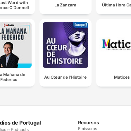
Last Word with
La Zanzara
Última Hora C
ence O’Donnell
la Mañana de
Au Cœur de l'Histoire
Matices
Federico
dios de Portugal
Recursos
Emissoras
ios e Podcasts