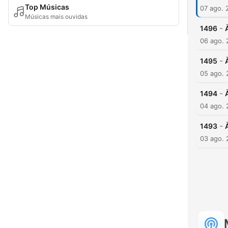
Top Músicas
07 ago. 
Músicas mais ouvidas
-
1496
06 ago.
-
1495
05 ago.
-
1494
04 ago.
-
1493
03 ago.