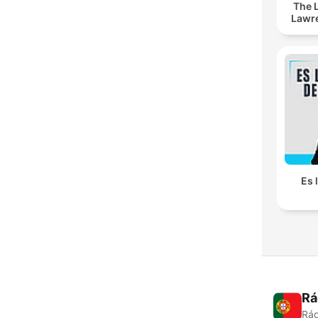
The 
Lawr
Es 
Rá
Rád