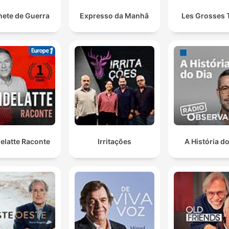
nete de Guerra
Expresso da Manhã
Les Grosses 
elatte Raconte
Irritações
A História do