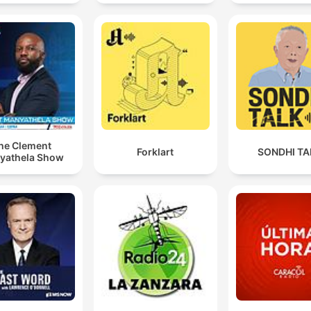
he Clement
Forklart
SONDHI TA
yathela Show