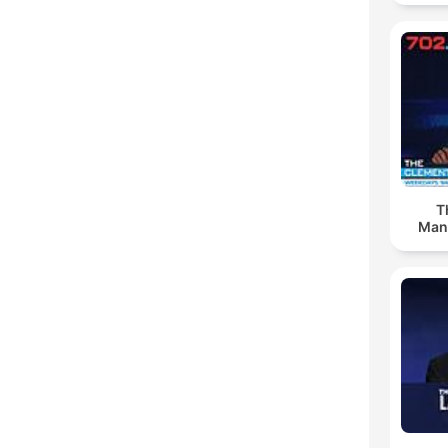
T
Man