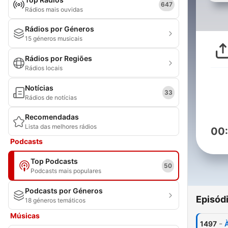
647
Rádios mais ouvidas
Rádios por Géneros
15 géneros musicais
Rádios por Regiões
Rádios locais
Notícias
33
Rádios de notícias
Recomendadas
Lista das melhores rádios
00
Podcasts
Top Podcasts
50
Podcasts mais populares
Podcasts por Géneros
Episód
18 géneros temáticos
Músicas
-
1497
À