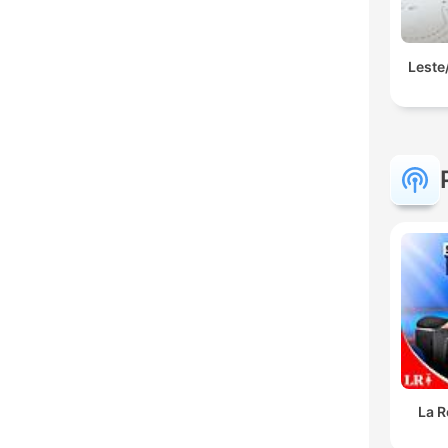
Leste
La R