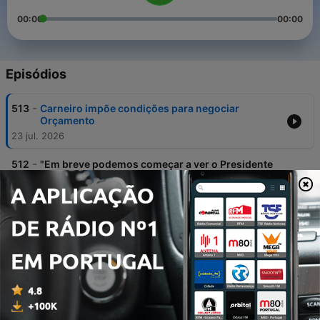
00:00
00:00
Episódios
-
513
Carneiro impõe condições para negociar
Orçamento
23 jul. 2026
-
512
"Em breve podemos começar a ver o Presidente
da ciência em ação"
15 jul. 2026
-
511
"Não vamos ter aumento muito significativo" da
mortalidade associada à onda de calor, antecipa
DGS
08 jul. 2026
-
510
Gonçalo Matias: "Temos de garantir que os
tribunais julgam e que o legislador legisla"
01 jul. 2026