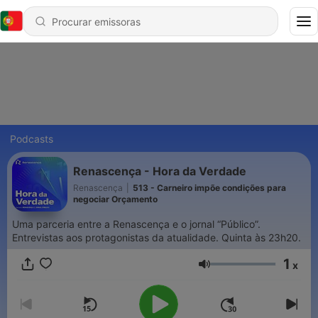
Podcasts
Renascença - Hora da Verdade
Renascença
|
513 - Carneiro impõe condições para
negociar Orçamento
Uma parceria entre a Renascença e o jornal “Público”.
Entrevistas aos protagonistas da atualidade. Quinta às 23h20.
1
x
Volume