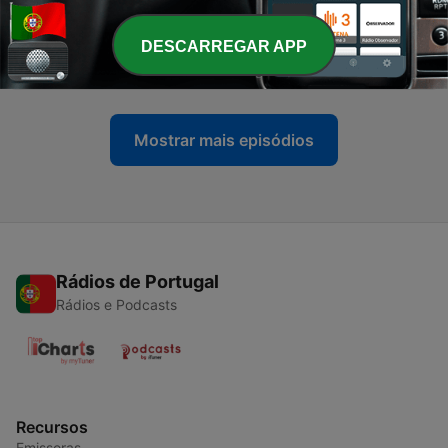
-
509
Imigração pressiona, mas "não é o culpado
DESCARREGAR APP
exclusivo" da falta de médicos de família
24 jun. 2026
Mostrar mais episódios
Rádios de Portugal
Rádios e Podcasts
Recursos
Emissoras