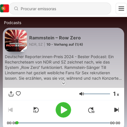
Podcasts
Rammstein – Row Zero
NDR, SZ
|
10 - Vorhang auf (1/4)
Deutscher Reporter:innen-Preis 2024 - Bester Podcast: Ein
Rechercheteam von NDR und SZ zeichnet nach, wie das
System „Row Zero“ funktioniert. Rammstein-Sänger Till
Lindemann hat gezielt weibliche Fans für Sex rekrutieren
lassen. Sie erzählen, was sie vor, während und nach Konzerten
erlebt haben. Es geht um Macht und Missbrauch. Und um die
Frage, ob Lindemann seinen Status als Superstar ausgenutzt
1
x
hat. Er bestreitet das. In einer früheren Version des Podcast
Volume
waren mehr Songs von Rammstein zu hören. Die mussten wir
aus Urheberrechtsgründen an einigen Stellen ersetzen.
00:00
00:00