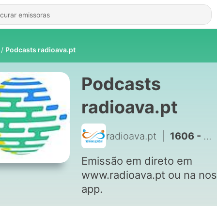
Podcasts radioava.pt
Podcasts
radioava.pt
radioava.pt
|
1606 - Mr. X - Acordar
Emissão em direto em
www.radioava.pt ou na no
app.