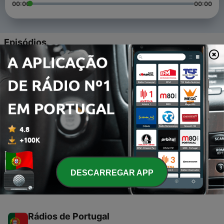
00:00
00:00
Episódios
-
3
S1 Ep.2 Peter Podcast- I film del 2020
24 abr. 2020
-
2
S1 Ep.1 Peter Podcast- Covid 19 e tutte le
Pandemie- 13/03/2020
13 mar. 2020
-
1
Radio Kiss Kiss Foreign (Trailer)
12 mar. 2020
DESCARREGAR APP
Rádios de Portugal