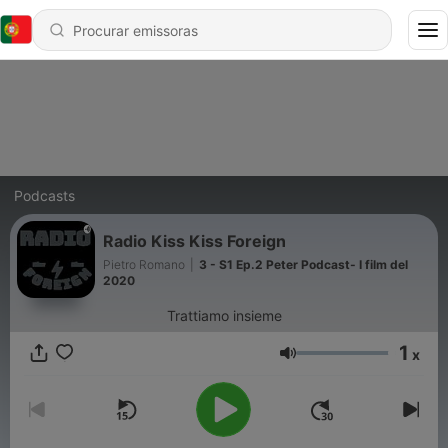
Podcasts
Radio Kiss Kiss Foreign
Pietro Romano
|
3 - S1 Ep.2 Peter Podcast- I film del
2020
Trattiamo insieme
1
x
Volume