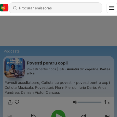
Podcasts
Povești pentru copii
Povesti pentru copii
|
34 - Amintiri din copilărie. Partea
a II-a
Povesti ascultatoare, Cutiuta cu povesti - povesti pentru copii
Cutiuta Muzicala. Povestitori: Florin Piersic, Iurie Darie, Anca
Pandrea, Damian Victor Oancea.
1
x
Volume