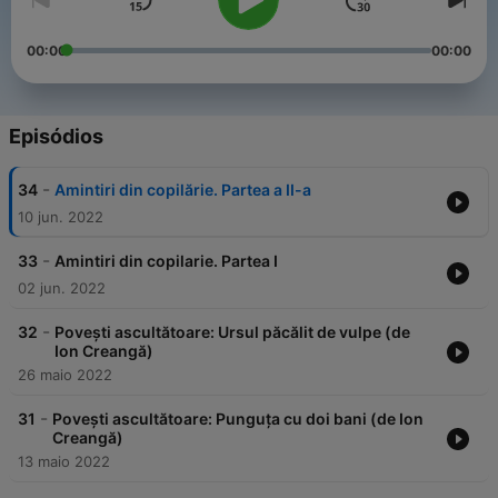
00:00
00:00
Episódios
-
34
Amintiri din copilărie. Partea a II-a
10 jun. 2022
-
33
Amintiri din copilarie. Partea I
02 jun. 2022
-
32
Povești ascultătoare: Ursul păcălit de vulpe (de
Ion Creangă)
26 maio 2022
-
31
Povești ascultătoare: Punguța cu doi bani (de Ion
Creangă)
13 maio 2022