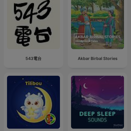
543電台
Akbar Birbal Stories