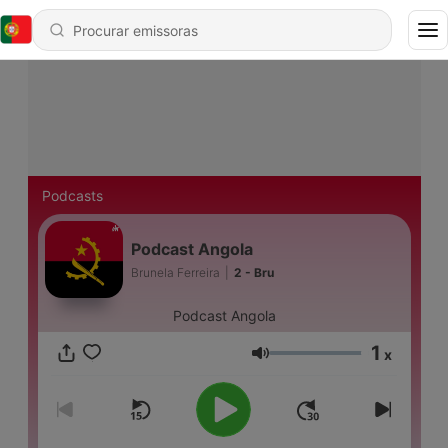
Podcasts
Podcast Angola
Brunela Ferreira
|
2 - Bru
Podcast Angola
1
x
Volume