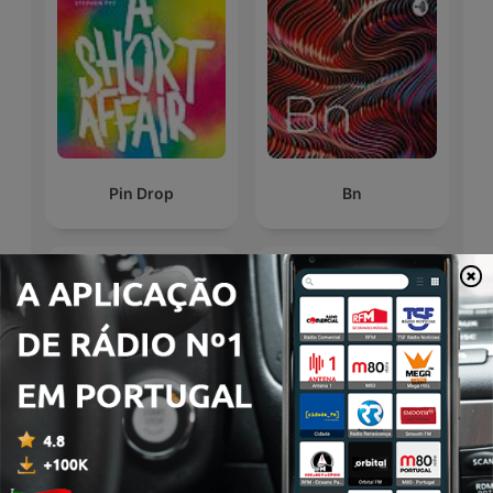
Pin Drop
Bn
Audiolibros Por qué
Наші детективи
leer