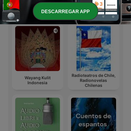
DESCARREGAR APP
Podcasts internacionais de Artes
Radioteatros de Chile,
Wayang Kulit
Radionovelas
Indonesia
Chilenas