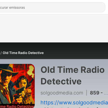
Old Time Radio Detective
Old Time Radio
Detective
solgoodmedia.com
|
859 - Blackstone Detective - Hand Of Caloused Row
https://www.solgoodmedi