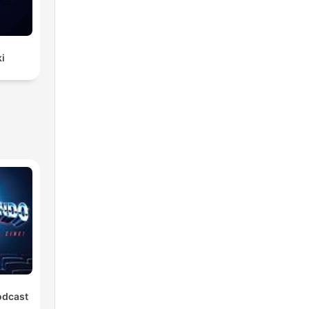
ki
odcast