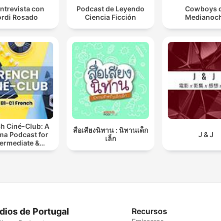
ntrevista con
Podcast de Leyendo
Cowboys 
rdi Rosado
Ciencia Ficción
Medianoc
h Ciné-Club: A
สื่อเสียงนิทาน : นิทานเด็ก
ma Podcast for
J & J
เล็ก
termediate &
anced French
Learners
dios de Portugal
Recursos