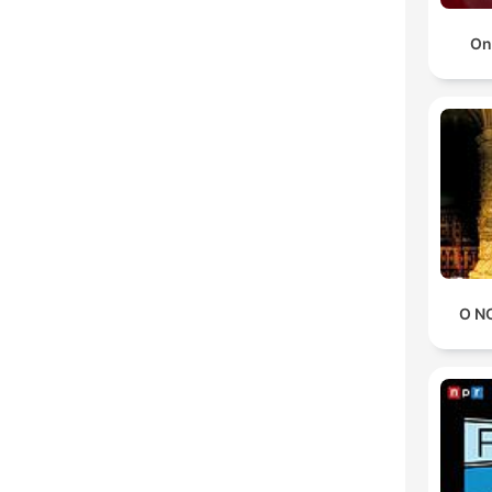
On 
O N