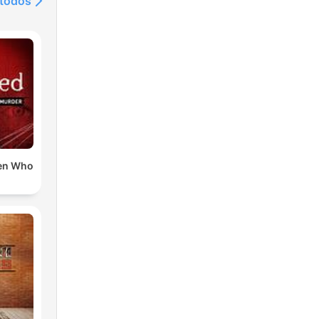
 todos
en Who