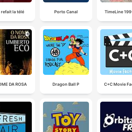
refait la télé
Porto Canal
TimeLine 19
OME DA ROSA
Dragon Ball P
C+C Movie Fa