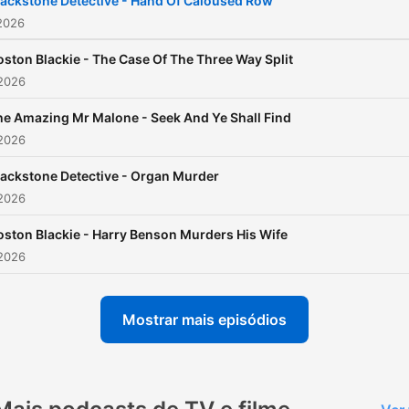
lackstone Detective - Hand Of Caloused Row
2026
oston Blackie - The Case Of The Three Way Split
 2026
he Amazing Mr Malone - Seek And Ye Shall Find
 2026
lackstone Detective - Organ Murder
 2026
oston Blackie - Harry Benson Murders His Wife
 2026
Mostrar mais episódios