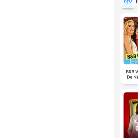
B&B V
De N