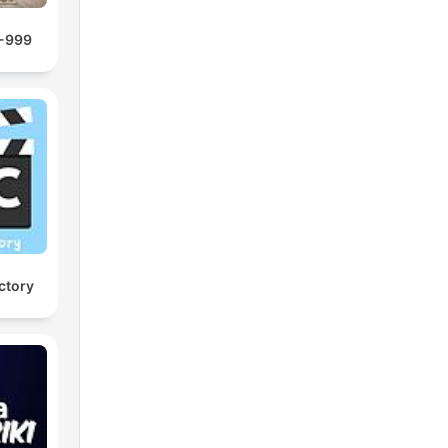
9-999
ctory