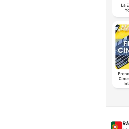
La E
Yo
Frenc
Cine
In
Adv
Rá