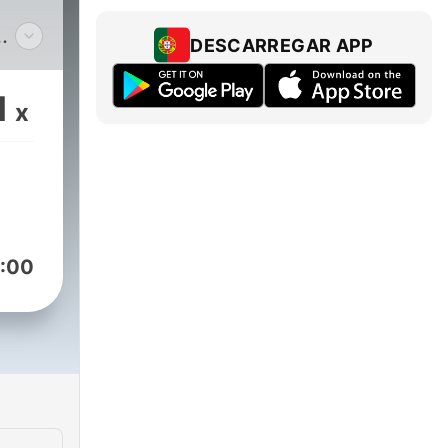
DESCARREGAR APP
e
1
x
ling
ases
io
:00