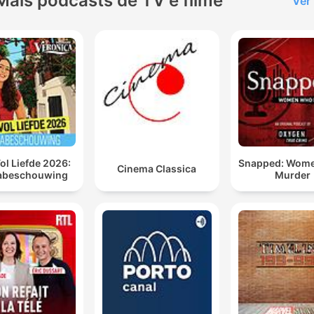
Mais podcasts de TV e filme
Ver
ol Liefde 2026:
Snapped: Wom
Cinema Classica
abeschouwing
Murder