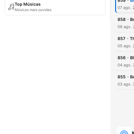
-
859
B
Top Músicas
07 ago. 
Músicas mais ouvidas
-
858
B
06 ago.
-
857
T
05 ago.
-
856
B
04 ago.
-
855
B
03 ago.