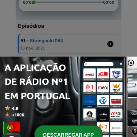
00:00
00:00
Episódios
-
51
Stronghold 053
13 nov. 2020
-
50
Stronghold 052
15 jul. 2020
-
49
Stronghold 051
08 jul. 2020
-
48
Stronghold 050
06 mar. 2020
-
47
Stronghold 049
19 set. 2017
DESCARREGAR APP