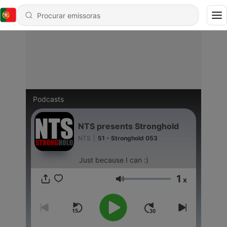
Podcasts
NTS presents Stronghold
NTS
|
51 - Stronghold 053
Just because I can :)
1
x
Volume