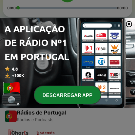
00:00
00:00
Episódios
-
2
La tecnología y desastres naturales.
13 abr. 2021
-
1
La educación en tiempos de pandemia.
25 mar. 2021
DESCARREGAR APP
Rádios de Portugal
Rádios e Podcasts