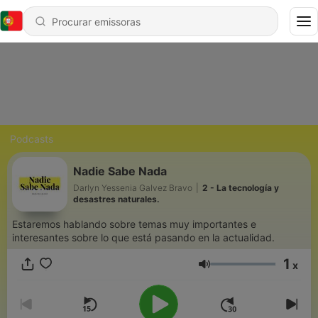
Podcasts
Nadie Sabe Nada
Darlyn Yessenia Galvez Bravo
|
2 - La tecnología y
desastres naturales.
Estaremos hablando sobre temas muy importantes e
interesantes sobre lo que está pasando en la actualidad.
1
x
Volume