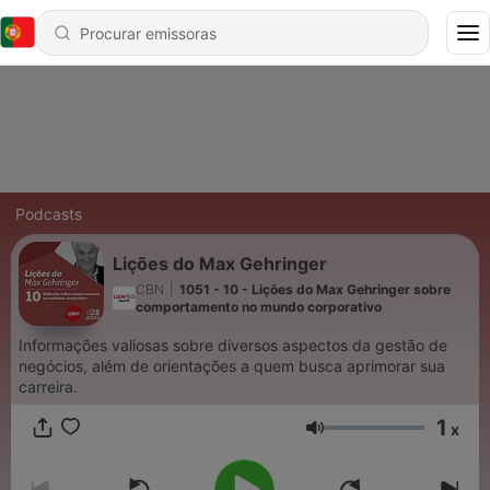
Podcasts
Lições do Max Gehringer
CBN
|
1051 - 10 - Lições do Max Gehringer sobre
comportamento no mundo corporativo
Informações valiosas sobre diversos aspectos da gestão de
negócios, além de orientações a quem busca aprimorar sua
carreira.
1
x
Volume