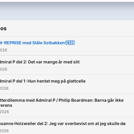
ios
-REPRISE med Ståle Solbakken!🇳🇴
2026
miral P del 2: Det var mange år med slit
2026
miral P del 1: Hun hentet meg på glattcelle
 2026
tterdilemma med Admiral P / Philip Boardman: Barna går ikke
verens
 2026
sanne Holzweiler del 2: Jeg var overbevist om at jeg skulle dø
 2026