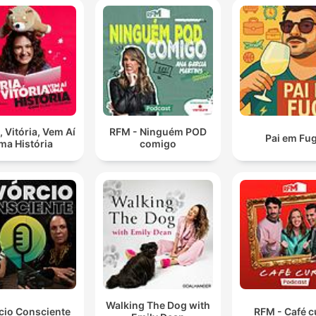
, Vitória, Vem Aí
RFM - Ninguém POD
Pai em Fu
ma História
comigo
Walking The Dog with
cio Consciente
RFM - Café c