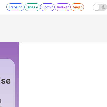
Trabalho
Ginásio
Dormir
Relaxar
Viajar
lse
217 - VM-REPRISE med Ståle Solbakken!🇳🇴
d