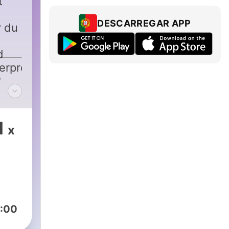
t
DESCARREGAR APP
r du
d
erproduksjoner.no
e
1
x
:00