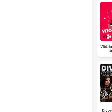
Vitória
U
Divór