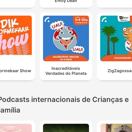
Emily Dean
Inacreditáveis
oormekaar Show
ZigZagossa
Verdades do Planeta
Podcasts internacionais de Crianças e
família