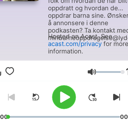
folk om hvordan de har blit
oppdratt og hvordan de
oppdrar barna sine. Ønske
å annonsere i denne
podkasten? Ta kontakt me
Hosted on Acast. See
minbarneoppdragelse@lyd
acast.com/privacy
for mor
information.
Volume
:00
00