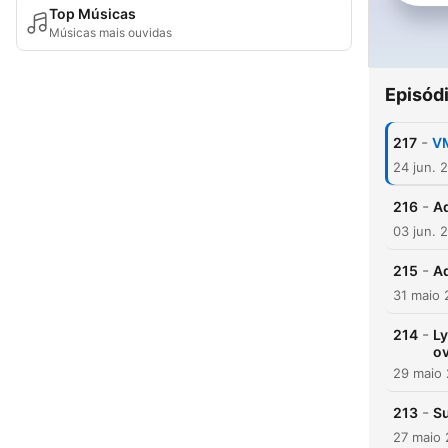
Top Músicas
Músicas mais ouvidas
Episód
-
217
VM
24 jun. 
-
216
Ad
03 jun. 
-
215
Ad
31 maio
-
214
Ly
o
29 maio
-
213
Su
27 maio