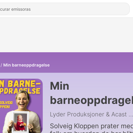
Min barneoppdragelse
Min
barneoppdrage
Lyder Produksjoner & Acast
|
Solveig Kloppen prater me