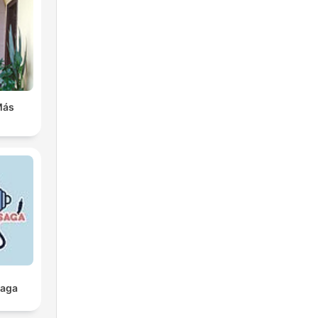
Más
Saga