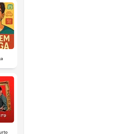
ga
urto