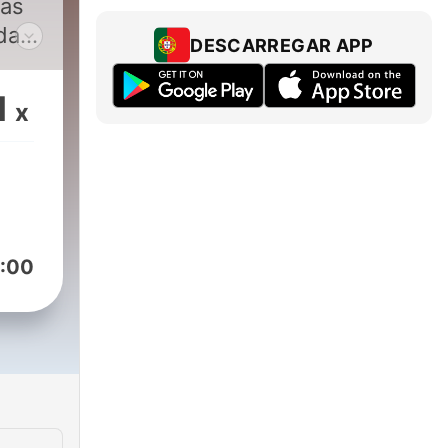
ias
da
DESCARREGAR APP
1
x
:00