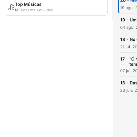
-
20
Me
Top Músicas
19 ago. 
Músicas mais ouvidas
-
19
Uma
04 ago.
-
18
No 
21 jul. 2
-
17
“Ó 
te
07 jul. 2
-
16
Das
23 jun. 