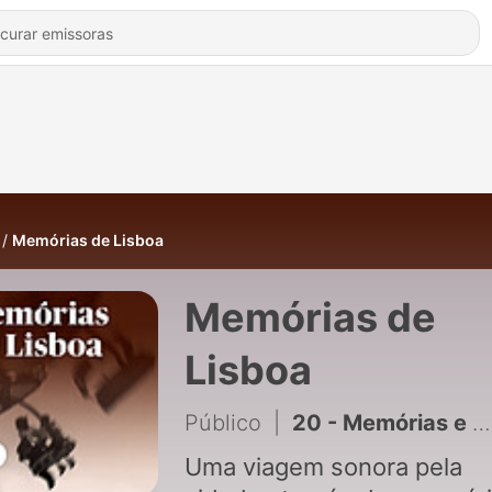
Memórias de Lisboa
Memórias de
Lisboa
Público
|
20 - Memórias e saudades na cidade onde “mudou tudo”
Uma viagem sonora pela