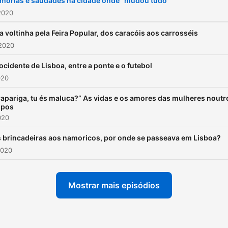
mórias e saudades na cidade onde “mudou tudo”
2020
 voltinha pela Feira Popular, dos caracóis aos carrosséis
 2020
ocidente de Lisboa, entre a ponte e o futebol
020
rapariga, tu és maluca?” As vidas e os amores das mulheres noutr
mpos
020
 brincadeiras aos namoricos, por onde se passeava em Lisboa?
2020
Mostrar mais episódios