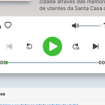
cidade através das memór
de utentes da Santa Casa 
Misericórdia de Lisboa.
Volume
:00
00
ios