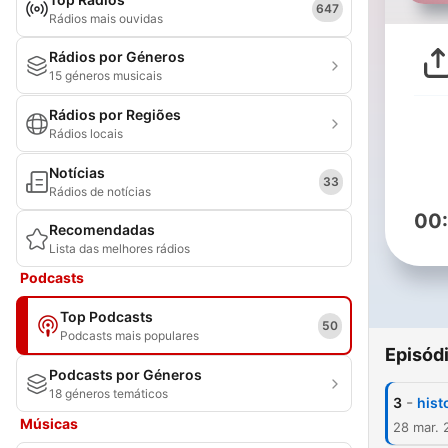
647
Rádios mais ouvidas
Rádios por Géneros
15 géneros musicais
Rádios por Regiões
Rádios locais
Notícias
33
Rádios de notícias
00
Recomendadas
Lista das melhores rádios
Podcasts
Top Podcasts
50
Podcasts mais populares
Episód
Podcasts por Géneros
18 géneros temáticos
-
3
hist
Músicas
28 mar. 