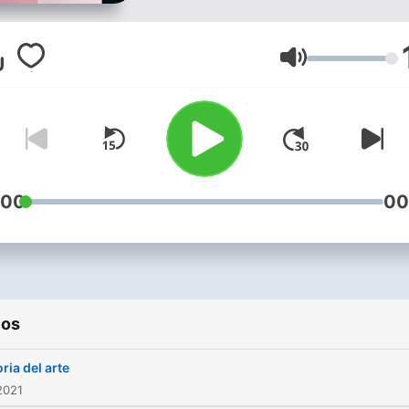
Volume
:00
00
ios
oria del arte
2021