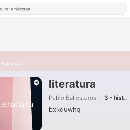
literatura
literatura
Pablo Ballesteros
|
3 - historia del arte
bxkduwhq