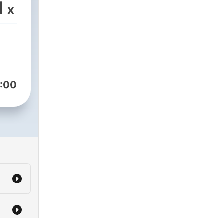
u
1
x
:00