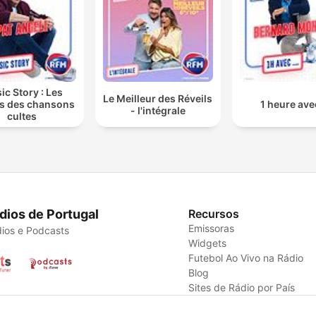
c Story : Les
Le Meilleur des Réveils
ts des chansons
1 heure avec
- l'intégrale
cultes
dios de Portugal
Recursos
Emissoras
ios e Podcasts
Widgets
Futebol Ao Vivo na Rádio
Blog
Sites de Rádio por País