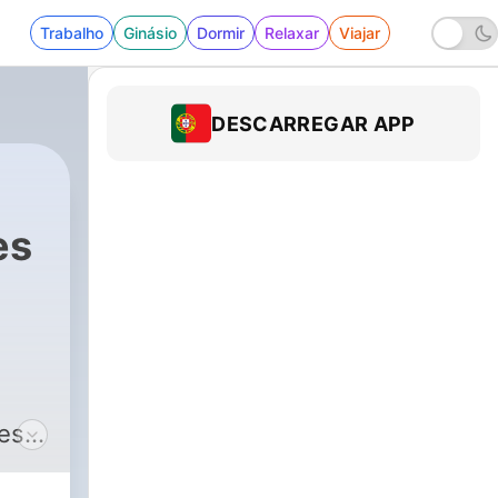
Trabalho
Ginásio
Dormir
Relaxar
Viajar
DESCARREGAR APP
es
es
 des