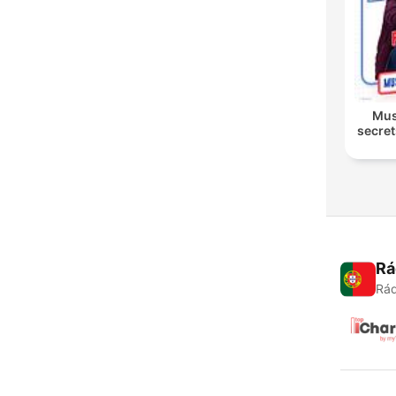
Musi
secre
Rá
Rád