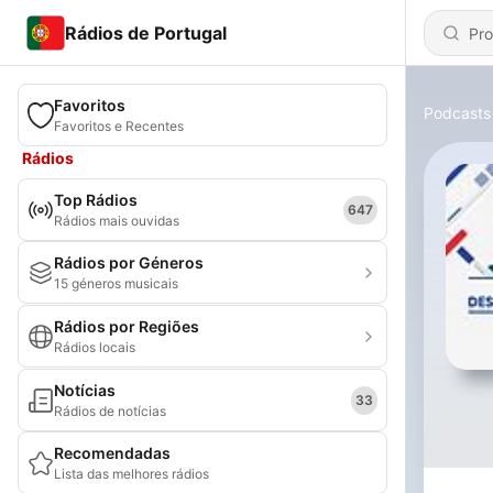
Rádios de Portugal
Favoritos
Podcasts
Favoritos e Recentes
Rádios
Top Rádios
647
Rádios mais ouvidas
Rádios por Géneros
15 géneros musicais
Rádios por Regiões
Rádios locais
Notícias
33
Rádios de notícias
Recomendadas
Lista das melhores rádios