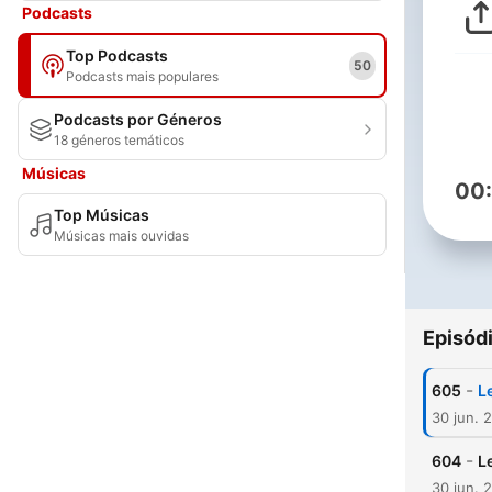
Podcasts
Top Podcasts
50
Podcasts mais populares
Podcasts por Géneros
18 géneros temáticos
Músicas
00
Top Músicas
Músicas mais ouvidas
Episód
-
605
L
30 jun. 
-
604
L
30 jun. 