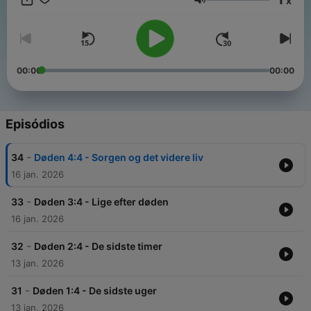
x
for at få et håndgribeligt og ufarligt blik på dødsprocessen, så
Volume
du føler dig bedre klædt på og mindre alene, når du som
pårørende selv står midt i det.
00:00
00:00
Episódios
-
34
Døden 4:4 - Sorgen og det videre liv
16 jan. 2026
-
33
Døden 3:4 - Lige efter døden
16 jan. 2026
-
32
Døden 2:4 - De sidste timer
13 jan. 2026
-
31
Døden 1:4 - De sidste uger
13 jan. 2026