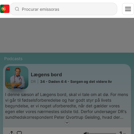
Podcasts
Lægens bord
DR
|
34 - Døden 4:4 - Sorgen og det videre liv
I denne sæson af Lægens bord, skal vi tale om at dø. For mens
vi går til fødselsforberedelse og har godt styr på livets
begyndelse, er vi noget uforberedte, når det gælder vores
egen eller vores nærmestes sidste tid. Derfor undersøger DR's
sundhedskorrespondent Peter Qvortrup Geisling, hvad der
typisk sker i livets sidste uger, dage og timer. Det gør han
sammen med nogle af de folk, der arbejder med det til dagligt,
1