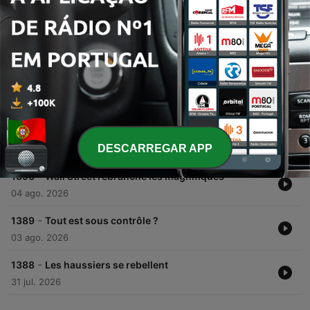
00:00
00:00
Episódios
-
1392
L'or se réveille, les puces se font secouer
06 ago. 2026
-
1391
Les soldes d'été ont fait le plein sur la tech
DESCARREGAR APP
05 ago. 2026
-
1390
Wall Street rebranche les magnifiques
04 ago. 2026
-
1389
Tout est sous contrôle ?
03 ago. 2026
-
1388
Les haussiers se rebellent
31 jul. 2026