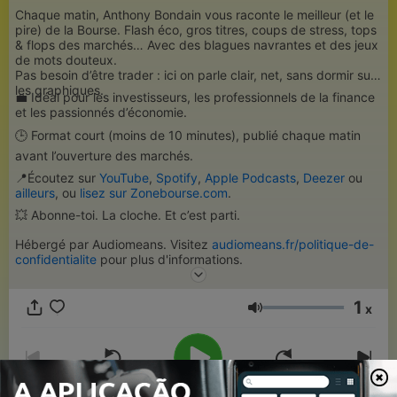
Chaque matin, Anthony Bondain vous raconte le meilleur (et le
pire) de la Bourse. Flash éco, gros titres, coups de stress, tops
& flops des marchés… Avec des blagues navrantes et des jeux
de mots douteux.
Pas besoin d’être trader : ici on parle clair, net, sans dormir sur
les graphiques.
💼 Idéal pour les investisseurs, les professionnels de la finance
et les passionnés d’économie.
🕒 Format court (moins de 10 minutes), publié chaque matin
avant l’ouverture des marchés.
📍Écoutez sur
YouTube
,
Spotify
,
Apple Podcasts
,
Deezer
ou
ailleurs
, ou
lisez sur
Zonebourse.com
.
💥 Abonne-toi. La cloche. Et c’est parti.
Hébergé par Audiomeans. Visitez
audiomeans.fr/politique-de-
confidentialite
pour plus d'informations.
1
x
Volume