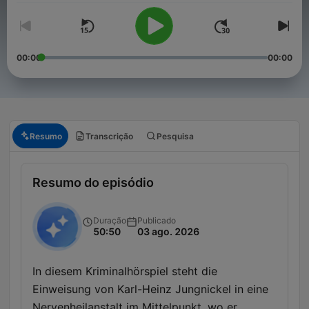
00:00
00:00
Resumo
Transcrição
Pesquisa
Resumo do episódio
Duração
Publicado
50:50
03 ago. 2026
In diesem Kriminalhörspiel steht die
Einweisung von Karl-Heinz Jungnickel in eine
Nervenheilanstalt im Mittelpunkt, wo er