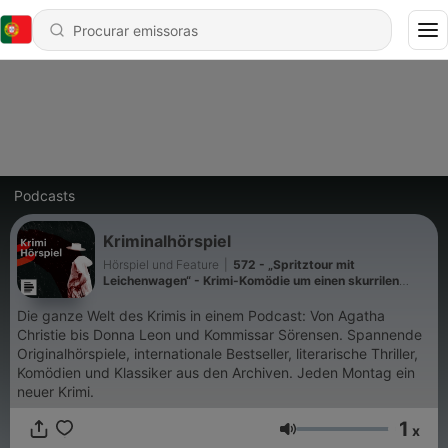
Podcasts
Kriminalhörspiel
Hörspiel und Feature
|
572 - „Spritztour mit
Leichenwagen“ - Krimi-Komödie um einen skurrilen
Psychiatrie-Patienten
Die ganze Welt des Krimis in einem Podcast: Von Agatha
Christie bis Donna Leon und Kommissar Sörensen. Spannende
Originalhörspiele, internationale Bestseller, literarische Thriller,
Komödien und Klassiker aus den Archiven. Jeden Montag ein
neuer Krimi.
1
x
Volume