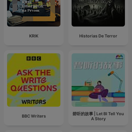
KRIK
Historias De Terror
碧听的故事 | Let BI Tell You
BBC Writers
A Story