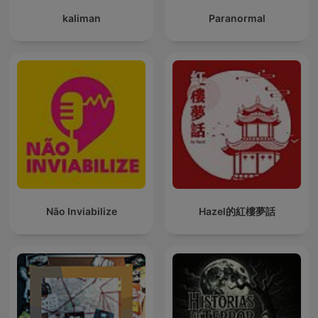
kaliman
Paranormal
Não Inviabilize
Hazel的紅樓夢話