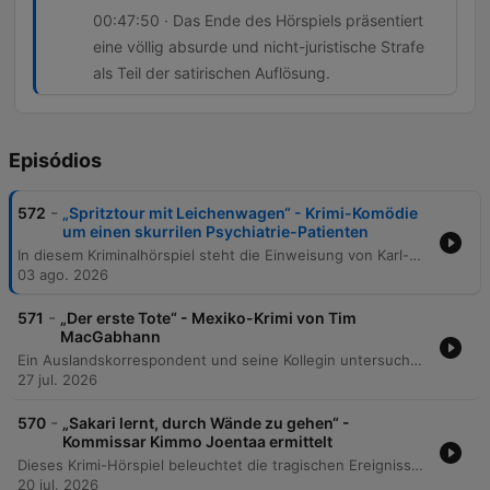
00:47:50 · Das Ende des Hörspiels präsentiert
eine völlig absurde und nicht-juristische Strafe
als Teil der satirischen Auflösung.
Episódios
-
572
„Spritztour mit Leichenwagen“ - Krimi-Komödie
um einen skurrilen Psychiatrie-Patienten
In diesem Kriminalhörspiel steht die Einweisung von Karl-Heinz Jungnickel in eine Nervenheilanstalt im Mittelpunkt, wo er versucht, ein Geständnis über einen Mord abzulegen, während surreale Rollenspiele der Mitpatienten seine Erzählung unterbrechen. Die Geschichte entwirrt eine komplexe Kriminalhandlung um einen Leichenwagen und einen vermeintlichen Überfall, der sich als Folge eines alkoholisierten Arztes und eines selbst herbeigeführten Unfalls entpuppt. Der Prozess endet mit einem surrealen Gerichtsurteil, bei dem die Angeklagten für bizarre Verbrechen verurteilt werden. Die Handlung schließt mit einer ungewöhnlichen Strafe für Jungnickel und der endgültigen Auflösung des Falls ab.
03 ago. 2026
-
571
„Der erste Tote“ - Mexiko-Krimi von Tim
MacGabhann
Ein Auslandskorrespondent und seine Kollegin untersuchen den grausamen Mord an dem Aktivisten Julián Gallardo in Veracruz, Mexiko. Durch die Entdeckung eines verstecktes USB-Sticks finden sie Beweise für eine tiefgreifende Verflechtung zwischen Ölunternehmen, organisierter Kriminalität und korrupten Polizeieinheiten. Auf einer gefährlichen investigativen Reise konfrontiert der Erzähler Zeugen von Gewaltakten im Rahmen von Fracking-Projekten. Nach einem konfrontativen Interview mit dem CEO Roberto Soniga und einem gewaltsamen Anschlag auf ein Restaurant veröffentlicht der Journalist seinen Artikel über die Korruption, während er sich selbst auf der Flucht nach Guatemala befindet.
27 jul. 2026
-
570
„Sakari lernt, durch Wände zu gehen“ -
Kommissar Kimmo Joentaa ermittelt
Dieses Krimi-Hörspiel beleuchtet die tragischen Ereignisse rund um den Vorfall am Marktplatz und die Verbindung zwischen psychischer Krankheit, Drogenkonsum und einem tödlichen Unfall. Im Fokus stehen die traumatischen Erlebnisse von Kimo sowie die Folgen eines Hausbrands in der Familie Nystad, bei dem ein Kind ums Leben kam. Die Ermittlungen führen zu den Geständnissen des Jungen David und der Entdeckung weiterer Brandstiftungen. Die Geschichte endet mit der Aufklärung der Ereignisse und einem Ausblick auf weitere Produktionen.
20 jul. 2026