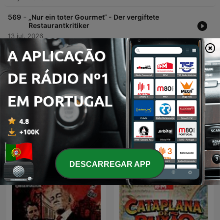
-
569
„Nur ein toter Gourmet“ - Der vergiftete
Restaurantkritiker
13 jul. 2026
-
568
"Hologrammatica" von Tom Hillenbrand - Neue
Sci-Fi-Krimi-Serie
06 jul. 2026
Mostrar mais episódios
Ver todos
Mais podcasts de Ficção
DESCARREGAR APP