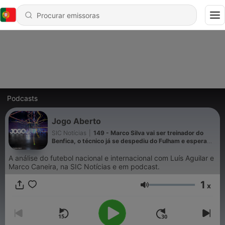
Podcasts
Jogo Aberto
SIC Notícias
|
149 - Marco Silva vai ser treinador do
Benfica, o técnico já se despediu do Fulham e espera
pelas eleições do Real Madrid para começar a trabalhar
na Luz. Foi o passo certo dos encarnados?
A análise do futebol nacional e internacional com Luís Aguilar e
Marco Caneira, na SIC Notícias e em podcast.
1
x
Volume