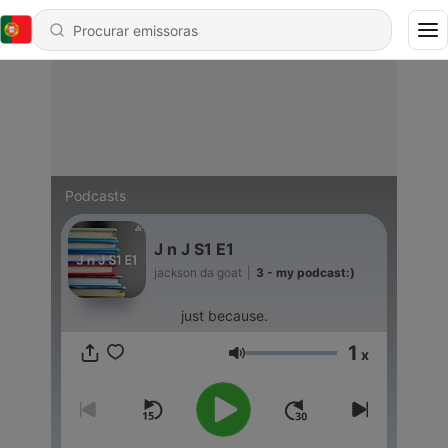
Podcasts
J n J S1 E1
jackson da goat
|
3 - my podcast:)
just because.
1
x
Volume