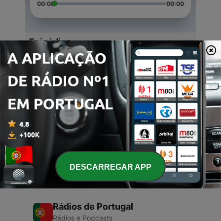
00:00
00:00
Episódios
-
3
my podcast:)
06 jun. 2021
-
2
JnJ
04 jun. 2021
-
1
J n J s1 e1
16 maio 2021
DESCARREGAR APP
Rádios de Portugal
Rádios e Podcasts