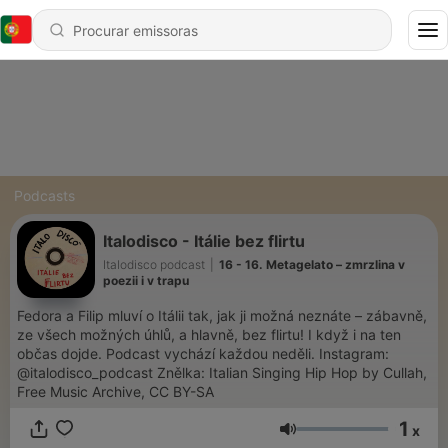
Podcasts
Italodisco - Itálie bez flirtu
Italodisco podcast
|
16 - 16. Metagelato – zmrzlina v
poezii i v trapu
Fedora a Filip mluví o Itálii tak, jak ji možná neznáte – zábavně,
ze všech možných úhlů, a hlavně, bez flirtu! I když i na ten
občas dojde. Podcast vychází každou neděli. Instagram:
@italodisco_podcast Znělka: Italian Singing Hip Hop by Cullah,
Free Music Archive, CC BY-SA
1
x
Volume