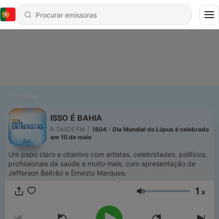
Podcasts
ISSO É BAHIA
A TARDE FM
|
1804 - Dia Mundial do Lúpus é celebrado
em 10 de maio
Um papo claro e objetivo com artistas, celebridades, políticos,
profissionais da saúde e muito mais, com apresentação de
Jefferson Beltrão e Ernesto Marques.
1
x
Volume