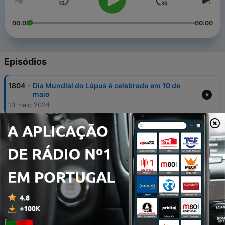
00:00
00:00
Episódios
-
1804
Dia Mundial do Lúpus é celebrado em 10 de
maio
10 maio 2024
-
1803
Mães empreendedoras aliam realização
profissional à rotina com os filhos
10 maio 2024
-
1802
Show 'Bob Por Elas' homenageia o Dia Nacional
do Reggae
09 maio 2024
-
1801
Empresa Promotora da Saúde Mental
08 maio 2024