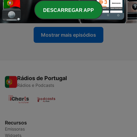
-
1800
Entrevista - René Viana
DESCARREGAR APP
07 maio 2024
Mostrar mais episódios
Rádios de Portugal
Rádios e Podcasts
Recursos
Emissoras
Widgets