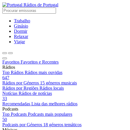
Rádios de Portugal
Trabalho
Ginásio
Dormir
Relaxar
Viajar
Favoritos
Favoritos e Recentes
Rádios
Top Rádios
Rádios mais ouvidas
647
Rádios por Géneros
15 géneros musicais
Rádios por Regiões
Rádios locais
Notícias
Rádios de notícias
33
Recomendadas
Lista das melhores rádios
Podcasts
Top Podcasts
Podcasts mais populares
50
Podcasts por Géneros
18 géneros temáticos
Músicas