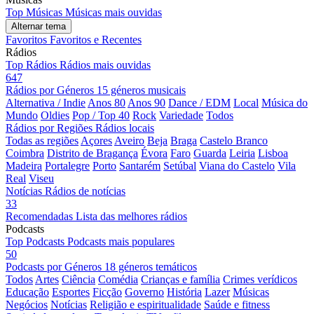
Top Músicas
Músicas mais ouvidas
Alternar tema
Favoritos
Favoritos e Recentes
Rádios
Top Rádios
Rádios mais ouvidas
647
Rádios por Géneros
15 géneros musicais
Alternativa / Indie
Anos 80
Anos 90
Dance / EDM
Local
Música do
Mundo
Oldies
Pop / Top 40
Rock
Variedade
Todos
Rádios por Regiões
Rádios locais
Todas as regiões
Açores
Aveiro
Beja
Braga
Castelo Branco
Coimbra
Distrito de Bragança
Évora
Faro
Guarda
Leiria
Lisboa
Madeira
Portalegre
Porto
Santarém
Setúbal
Viana do Castelo
Vila
Real
Viseu
Notícias
Rádios de notícias
33
Recomendadas
Lista das melhores rádios
Podcasts
Top Podcasts
Podcasts mais populares
50
Podcasts por Géneros
18 géneros temáticos
Todos
Artes
Ciência
Comédia
Crianças e família
Crimes verídicos
Educação
Esportes
Ficção
Governo
História
Lazer
Músicas
Negócios
Notícias
Religião e espiritualidade
Saúde e fitness