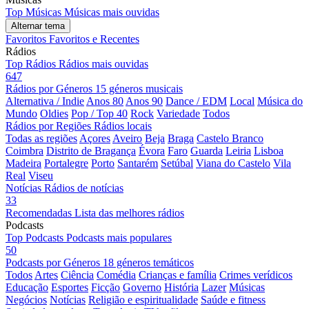
Top Músicas
Músicas mais ouvidas
Alternar tema
Favoritos
Favoritos e Recentes
Rádios
Top Rádios
Rádios mais ouvidas
647
Rádios por Géneros
15 géneros musicais
Alternativa / Indie
Anos 80
Anos 90
Dance / EDM
Local
Música do
Mundo
Oldies
Pop / Top 40
Rock
Variedade
Todos
Rádios por Regiões
Rádios locais
Todas as regiões
Açores
Aveiro
Beja
Braga
Castelo Branco
Coimbra
Distrito de Bragança
Évora
Faro
Guarda
Leiria
Lisboa
Madeira
Portalegre
Porto
Santarém
Setúbal
Viana do Castelo
Vila
Real
Viseu
Notícias
Rádios de notícias
33
Recomendadas
Lista das melhores rádios
Podcasts
Top Podcasts
Podcasts mais populares
50
Podcasts por Géneros
18 géneros temáticos
Todos
Artes
Ciência
Comédia
Crianças e família
Crimes verídicos
Educação
Esportes
Ficção
Governo
História
Lazer
Músicas
Negócios
Notícias
Religião e espiritualidade
Saúde e fitness