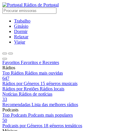
Rádios de Portugal
Trabalho
Ginásio
Dormir
Relaxar
Viajar
Favoritos
Favoritos e Recentes
Rádios
Top Rádios
Rádios mais ouvidas
647
Rádios por Géneros
15 géneros musicais
Rádios por Regiões
Rádios locais
Notícias
Rádios de notícias
33
Recomendadas
Lista das melhores rádios
Podcasts
Top Podcasts
Podcasts mais populares
50
Podcasts por Géneros
18 géneros temáticos
Músicas